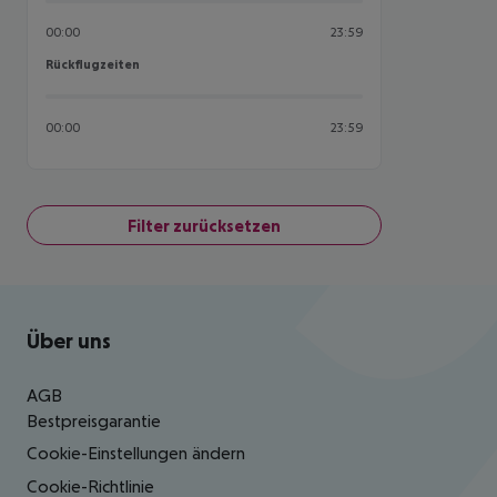
00:00
23:59
Rückflugzeiten
Rückflugzeiten
00:00
23:59
Filter zurücksetzen
Footer
Footer navigation
Über uns
AGB
Bestpreisgarantie
Cookie-Einstellungen ändern
Cookie-Richtlinie