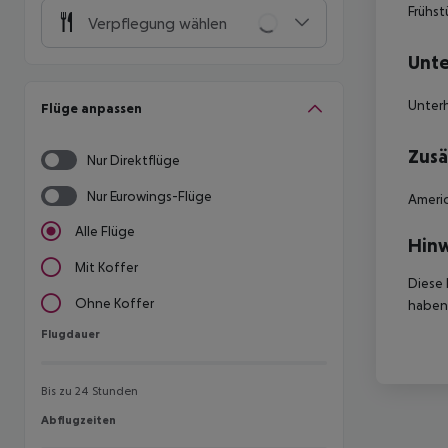
Frühs
Verpflegung wählen
Unte
Unter
Flüge anpassen
Zusä
Nur Direktflüge
Nur Eurowings-Flüge
Americ
Alle Flüge
Hinw
Mit Koffer
Diese 
Ohne Koffer
haben,
Flugdauer
Flugdauer
Bis zu 24 Stunden
Abflugzeiten
Abflugzeiten