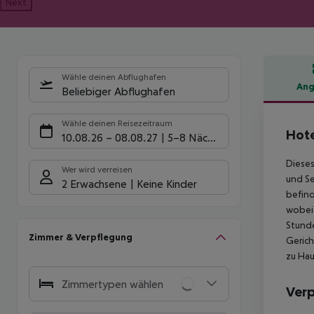
Next
Wähle deinen Abflughafen
Ang
Beliebiger Abflughafen
Hote
Wähle deinen Reisezeitraum
Hote
10.08.26
–
08.08.27
5-8 Nächte
Dieses
Wer wird verreisen
und Se
2 Erwachsene
Keine Kinder
befind
wobei 
Stunde
Zimmer & Verpflegung
Gerich
zu Hau
Zimmertypen wählen
Ver