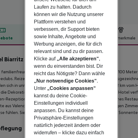
Laufen zu halten. Dadurch
können wir die Nutzung unserer
Plattform verstehen und
verbessern, dir Support bieten
sowie Inhalte, Angebote und
ebote
Hotelbeschreibung
Hotelmerkmale
Werbung anzeigen, die für dich
lbeschreibung
relevant sind und zu dir passen.
l Biarritz
Klicke auf
„Alle akzeptieren“
,
3
wenn du einverstanden bist. Dir
 familienfreundliche Hotel genießt eine ideale Lage, nur etwa 100 Mete
reicht das Nötigste? Dann wähle
eclubs. Reizende Restaurants und lebhafte Bars sowie eine ausgezeich
„Nur notwendige Cookies“
.
en sich in unmittelbarer Nähe. Der nächste Nachtclub ist etwa 2 km vom H
Unter
„Cookies anpassen“
die Dekoration mit viel Liebe zum Detail gestaltet wurde. Das Hotel ver
kannst du deine Cookie-
n-Rezeption sowie eine Bar-Café. Es gibt auch ein hoteleigenes Restau
Einstellungen individuell
te aus Valencia serviert. Die Gäste werden sich in den geräumigen Zimm
anpassen. Du kannst deine
se fühlen. Sie können sich auch im Swimmingpool oder auf der Sonnenter
Privatsphäre-Einstellungen
natürlich jederzeit ändern oder
pflegung
widerrufen – klicke dazu einfach