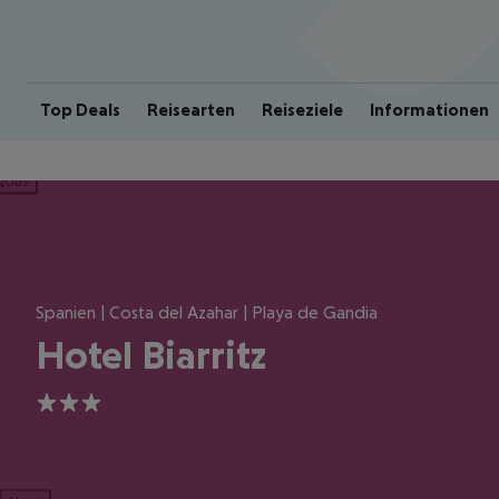
Top Deals
Reisearten
Reiseziele
Informationen
ious
Spanien | Costa del Azahar | Playa de Gandia
Hotel Biarritz
3