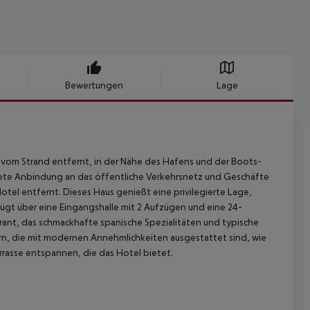
Bewertungen
Lage
r vom Strand entfernt, in der Nähe des Hafens und der Boots-
nete Anbindung an das öffentliche Verkehrsnetz und Geschäfte
otel entfernt. Dieses Haus genießt eine privilegierte Lage,
fügt über eine Eingangshalle mit 2 Aufzügen und eine 24-
rant, das schmackhafte spanische Spezialitäten und typische
ern, die mit modernen Annehmlichkeiten ausgestattet sind, wie
rasse entspannen, die das Hotel bietet.