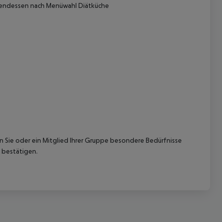
bendessen nach Menüwahl Diätküche
 akzeptieren
nn Sie oder ein Mitglied Ihrer Gruppe besondere Bedürfnisse
 bestätigen.