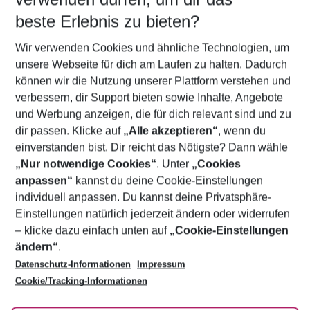
08.08.26
–
06.08.27
5-8 Nächte
beste Erlebnis zu bieten?
Wer wird verreisen
Wir verwenden Cookies und ähnliche Technologien, um
2 Erwachsene
Keine Kinder
unsere Webseite für dich am Laufen zu halten. Dadurch
können wir die Nutzung unserer Plattform verstehen und
Mehr Filter anzeigen
verbessern, dir Support bieten sowie Inhalte, Angebote
und Werbung anzeigen, die für dich relevant sind und zu
dir passen. Klicke auf
„Alle akzeptieren“
, wenn du
einverstanden bist. Dir reicht das Nötigste? Dann wähle
„Nur notwendige Cookies“
. Unter
„Cookies
anpassen“
kannst du deine Cookie-Einstellungen
Footer
Footer navigation
individuell anpassen. Du kannst deine Privatsphäre-
Über uns
Einstellungen natürlich jederzeit ändern oder widerrufen
AGB
– klicke dazu einfach unten auf
„Cookie-Einstellungen
Service & Hilfe
Bestpreisgarantie
ändern“
.
Datenschutz-Informationen
Impressum
Agenturbetreuung
Cookie-Einstellungen ändern
Folge uns
Barrierefreies Reisen
Cookie/Tracking-Informationen
Cookie-Richtlinie
Check-in
Datenschutz