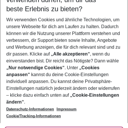
10.08.26
–
08.08.27
5-8 Nächte
beste Erlebnis zu bieten?
Wer wird verreisen
Wir verwenden Cookies und ähnliche Technologien, um
2 Erwachsene
Keine Kinder
unsere Webseite für dich am Laufen zu halten. Dadurch
können wir die Nutzung unserer Plattform verstehen und
Mehr Filter anzeigen
verbessern, dir Support bieten sowie Inhalte, Angebote
und Werbung anzeigen, die für dich relevant sind und zu
dir passen. Klicke auf
„Alle akzeptieren“
, wenn du
einverstanden bist. Dir reicht das Nötigste? Dann wähle
„Nur notwendige Cookies“
. Unter
„Cookies
anpassen“
kannst du deine Cookie-Einstellungen
Footer
Footer navigation
individuell anpassen. Du kannst deine Privatsphäre-
Über uns
Einstellungen natürlich jederzeit ändern oder widerrufen
AGB
– klicke dazu einfach unten auf
„Cookie-Einstellungen
Service & Hilfe
Bestpreisgarantie
ändern“
.
Datenschutz-Informationen
Impressum
Agenturbetreuung
Cookie-Einstellungen ändern
Folge uns
Barrierefreies Reisen
Cookie/Tracking-Informationen
Cookie-Richtlinie
Check-in
Datenschutz