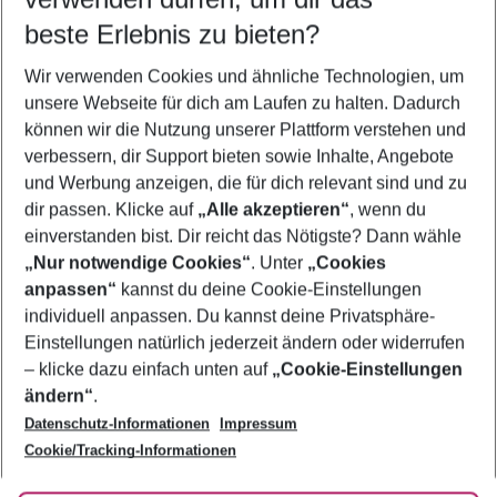
12.08.26
–
10.08.27
5-8 Nächte
beste Erlebnis zu bieten?
Wer wird verreisen
Wir verwenden Cookies und ähnliche Technologien, um
2 Erwachsene
Keine Kinder
unsere Webseite für dich am Laufen zu halten. Dadurch
können wir die Nutzung unserer Plattform verstehen und
Mehr Filter anzeigen
verbessern, dir Support bieten sowie Inhalte, Angebote
und Werbung anzeigen, die für dich relevant sind und zu
dir passen. Klicke auf
„Alle akzeptieren“
, wenn du
einverstanden bist. Dir reicht das Nötigste? Dann wähle
„Nur notwendige Cookies“
. Unter
„Cookies
anpassen“
kannst du deine Cookie-Einstellungen
Footer
Footer navigation
individuell anpassen. Du kannst deine Privatsphäre-
Über uns
Einstellungen natürlich jederzeit ändern oder widerrufen
AGB
– klicke dazu einfach unten auf
„Cookie-Einstellungen
Service & Hilfe
Bestpreisgarantie
ändern“
.
Datenschutz-Informationen
Impressum
Agenturbetreuung
Cookie-Einstellungen ändern
Folge uns
Barrierefreies Reisen
Cookie/Tracking-Informationen
Cookie-Richtlinie
Check-in
Datenschutz