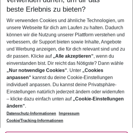
12.08.26
–
10.08.27
5-8 Nächte
beste Erlebnis zu bieten?
Wer wird verreisen
Wir verwenden Cookies und ähnliche Technologien, um
2 Erwachsene
Keine Kinder
unsere Webseite für dich am Laufen zu halten. Dadurch
können wir die Nutzung unserer Plattform verstehen und
Mehr Filter anzeigen
verbessern, dir Support bieten sowie Inhalte, Angebote
und Werbung anzeigen, die für dich relevant sind und zu
dir passen. Klicke auf
„Alle akzeptieren“
, wenn du
einverstanden bist. Dir reicht das Nötigste? Dann wähle
„Nur notwendige Cookies“
. Unter
„Cookies
anpassen“
kannst du deine Cookie-Einstellungen
Footer
Footer navigation
individuell anpassen. Du kannst deine Privatsphäre-
Über uns
Einstellungen natürlich jederzeit ändern oder widerrufen
AGB
– klicke dazu einfach unten auf
„Cookie-Einstellungen
Service & Hilfe
Bestpreisgarantie
ändern“
.
Datenschutz-Informationen
Impressum
Agenturbetreuung
Cookie-Einstellungen ändern
Folge uns
Barrierefreies Reisen
Cookie/Tracking-Informationen
Cookie-Richtlinie
Check-in
Datenschutz