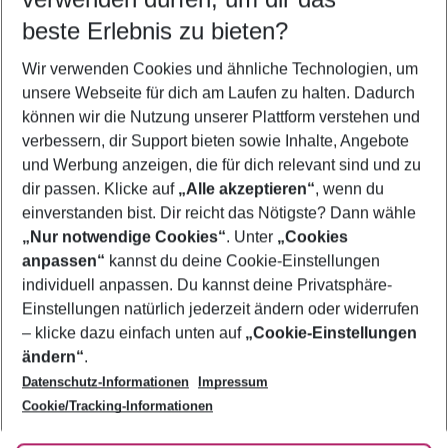
09.08.26
–
07.08.27
5-8 Nächte
beste Erlebnis zu bieten?
Wer wird verreisen
Wir verwenden Cookies und ähnliche Technologien, um
2 Erwachsene
Keine Kinder
unsere Webseite für dich am Laufen zu halten. Dadurch
können wir die Nutzung unserer Plattform verstehen und
Mehr Filter anzeigen
verbessern, dir Support bieten sowie Inhalte, Angebote
und Werbung anzeigen, die für dich relevant sind und zu
dir passen. Klicke auf
„Alle akzeptieren“
, wenn du
einverstanden bist. Dir reicht das Nötigste? Dann wähle
„Nur notwendige Cookies“
. Unter
„Cookies
anpassen“
kannst du deine Cookie-Einstellungen
Footer
Footer navigation
individuell anpassen. Du kannst deine Privatsphäre-
Über uns
Einstellungen natürlich jederzeit ändern oder widerrufen
AGB
– klicke dazu einfach unten auf
„Cookie-Einstellungen
Service & Hilfe
Bestpreisgarantie
ändern“
.
Datenschutz-Informationen
Impressum
Agenturbetreuung
Cookie-Einstellungen ändern
Folge uns
Barrierefreies Reisen
Cookie/Tracking-Informationen
Cookie-Richtlinie
Check-in
Datenschutz