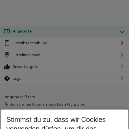
Angebote
Hotelbeschreibung
Hotelmerkmale
Bewertungen
Lage
Angebote filtern
Ändern Sie Ihre Kriterien nach Ihren Wünschen
Wähle deinen Abflughafen
Beliebiger Abflughafen
Stimmst du zu, dass wir Cookies
verwenden dürfen, um dir das
Wähle deinen Reisezeitraum