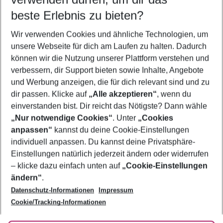
11.08.26
–
09.08.27
5-8 Nächte
beste Erlebnis zu bieten?
Wer wird verreisen
Wir verwenden Cookies und ähnliche Technologien, um
2 Erwachsene
Keine Kinder
unsere Webseite für dich am Laufen zu halten. Dadurch
können wir die Nutzung unserer Plattform verstehen und
Mehr Filter anzeigen
verbessern, dir Support bieten sowie Inhalte, Angebote
und Werbung anzeigen, die für dich relevant sind und zu
dir passen. Klicke auf
„Alle akzeptieren“
, wenn du
einverstanden bist. Dir reicht das Nötigste? Dann wähle
„Nur notwendige Cookies“
. Unter
„Cookies
anpassen“
kannst du deine Cookie-Einstellungen
Footer
Footer navigation
individuell anpassen. Du kannst deine Privatsphäre-
Über uns
Einstellungen natürlich jederzeit ändern oder widerrufen
AGB
– klicke dazu einfach unten auf
„Cookie-Einstellungen
Service & Hilfe
Bestpreisgarantie
ändern“
.
Datenschutz-Informationen
Impressum
Agenturbetreuung
Cookie-Einstellungen ändern
Folge uns
Barrierefreies Reisen
Cookie/Tracking-Informationen
Cookie-Richtlinie
Check-in
Datenschutz