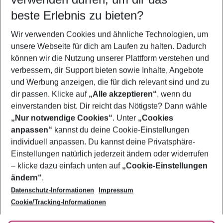
08.08.26
–
06.08.27
5-8 Nächte
beste Erlebnis zu bieten?
Wer wird verreisen
Wir verwenden Cookies und ähnliche Technologien, um
2 Erwachsene
Keine Kinder
unsere Webseite für dich am Laufen zu halten. Dadurch
können wir die Nutzung unserer Plattform verstehen und
Mehr Filter anzeigen
verbessern, dir Support bieten sowie Inhalte, Angebote
und Werbung anzeigen, die für dich relevant sind und zu
dir passen. Klicke auf
„Alle akzeptieren“
, wenn du
einverstanden bist. Dir reicht das Nötigste? Dann wähle
„Nur notwendige Cookies“
. Unter
„Cookies
anpassen“
kannst du deine Cookie-Einstellungen
Footer
Footer navigation
individuell anpassen. Du kannst deine Privatsphäre-
Über uns
Einstellungen natürlich jederzeit ändern oder widerrufen
AGB
– klicke dazu einfach unten auf
„Cookie-Einstellungen
Service & Hilfe
Bestpreisgarantie
ändern“
.
Datenschutz-Informationen
Impressum
Agenturbetreuung
Cookie-Einstellungen ändern
Folge uns
Barrierefreies Reisen
Cookie/Tracking-Informationen
Cookie-Richtlinie
Check-in
Datenschutz