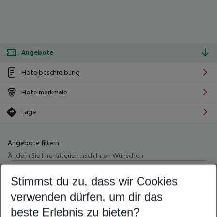
Angebote
Hotelbeschreibung
Hotelmerkmale
Lage
Angebote filtern
Ändern Sie Ihre Kriterien nach Ihren Wünschen
Wähle deinen Abflughafen
Beliebiger Abflughafen
Stimmst du zu, dass wir Cookies
verwenden dürfen, um dir das
Wähle deinen Reisezeitraum
08.08.26
–
06.08.27
5-8 Nächte
beste Erlebnis zu bieten?