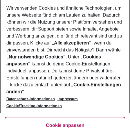
Wer wird verreisen
Wir verwenden Cookies und ähnliche Technologien, um
2 Erwachsene
Keine Kinder
unsere Webseite für dich am Laufen zu halten. Dadurch
können wir die Nutzung unserer Plattform verstehen und
Mehr Filter anzeigen
verbessern, dir Support bieten sowie Inhalte, Angebote
und Werbung anzeigen, die für dich relevant sind und zu
dir passen. Klicke auf
„Alle akzeptieren“
, wenn du
einverstanden bist. Dir reicht das Nötigste? Dann wähle
„Nur notwendige Cookies“
. Unter
„Cookies
anpassen“
kannst du deine Cookie-Einstellungen
Footer
Footer navigation
individuell anpassen. Du kannst deine Privatsphäre-
Über uns
Einstellungen natürlich jederzeit ändern oder widerrufen
AGB
– klicke dazu einfach unten auf
„Cookie-Einstellungen
Service & Hilfe
Bestpreisgarantie
ändern“
.
Datenschutz-Informationen
Impressum
Agenturbetreuung
Cookie-Einstellungen ändern
Folge uns
Barrierefreies Reisen
Cookie/Tracking-Informationen
Cookie-Richtlinie
Check-in
Datenschutz
FAQ
Fakten
Cookie anpassen
HanseMerkur Reiseversicherung
Flexibel buchen