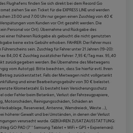
des Flughafens finden Sie sich direkt bei dem Record Go
omat ziehen Sie ein Ticket für die EXPRESS LINE und werden
ischen 23:00 und 7:00 Uhr nur gegen einen Zuschlag von 40 €
n Verspätungen vom Kunden vor Ort gezahlt werden. Die
ein Personal vor Ort).
Übernahme und Rückgabe des
bei einer früheren Rückgabe als gebucht die nicht genutzten
ückgabe keine extra Gebühr erhoben.
FAHRER:
Der Fahrer muss
 Führerscheins sein.
Zuschlag für Fahrer unter 21 Jahren (19-20):
 max 84,00 €
Zuschlag zusätzlicher Fahrer: 7,95 €/Tag max. 95,40
nkt zurückgegeben werden. Bei Übernahme des Mietwagens
 akzeptieren
ngig vom Autotyp). Bitte beachten, dass Sie hierfür evtl. Ihren
trag zurückerstattet. Falls der Mietwagen nicht vollgetankt
Tankfüllung und einer Bearbeitungsgebühr von 30 € belastet.
renzte Kilometerzahl.
Es besteht kein Versicherungsschutz
sel oder Fehler beim Betanken, Verlust der Fahrzeugpapiere,
ng, Motorschäden, Reinigungsschäden, Schäden an
Heckablage, Reserverad, Antenne, Warndreieck, Weste ...),
 bei höherer Gewalt und bei Umständen, in denen der Verlust
ingungen verursacht wurde.
GEBÜHREN ZUSATZAUSSTATTUNG:
hlag GO PAD (7’’ Samsung Tablet + WiFi + GPS + Experiences):