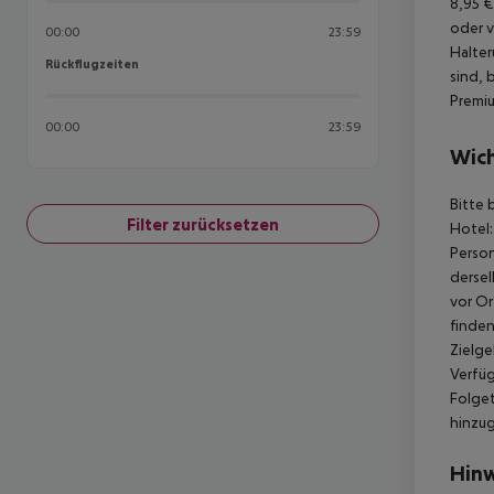
8,95 €
oder v
00:00
23:59
Halter
Rückflugzeiten
Rückflugzeiten
sind, 
Premiu
00:00
23:59
Wich
Bitte 
Filter zurücksetzen
Hotel:
Perso
dersel
vor Or
finden
Zielge
Verfüg
Folget
hinzu
Hinw