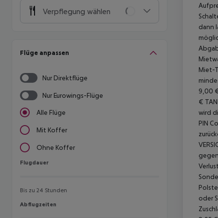
Aufpre
Verpflegung wählen
Schalt
dann l
möglic
Abgabe
Flüge anpassen
Mietwa
Miet-T
Nur Direktflüge
mindes
9,00 
Nur Eurowings-Flüge
€
TAN
wird d
Alle Flüge
PIN Co
Mit Koffer
zurück
VERSI
Ohne Koffer
gegen 
Flugdauer
Flugdauer
Verlus
Sonder
Polste
Bis zu 24 Stunden
oder S
Abflugzeiten
Abflugzeiten
Zuschl