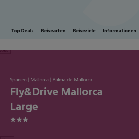
Top Deals
Reisearten
Reiseziele
Informationen
ious
Spanien | Mallorca | Palma de Mallorca
Fly&Drive Mallorca
Large
3