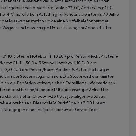
Zubehörteile während der Mietdauer beschädigt, verloren
Ersatzgebühr verantwortlich: Tablet: 220 €, Abdeckung: 15 €,
he: 4 €).
Es wird kein Aufschlag für Kunden, die älter als 70 Jahre
 der Mietwagenstation sowie eine Notfalltelefonnummer.
des Wagens und bevorzugte Unterstützung am Abholschalter.
- 31.10.
5 Sterne Hotel: ca. 4,40 EUR pro Person/Nacht
4-Sterne
n/Nacht
01.11. - 30.04.
5 Sterne Hotel: ca. 1,10 EUR pro
ca. 0,55 EUR pro Person/Nacht
Ab dem 9. Aufenthaltstag in
sind von der Steuer ausgenommen. Die Steuer wird den Gästen
s an die Behörden weitergeleitet. Detaillierte Informationen
ites/impostturisme/de/impost/
Bei planmäßiger Ankunft im
 der offiziellen Check-In-Zeit des jeweiligen Hotels zur
ise einzuhalten. Dies schließt Rückflüge bis 3:00 Uhr am
t und gegen einen Aufpreis über unser Service Team