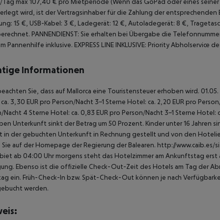
/Tag max 107,40 € pro Mietperiode (Wenn das GoPad oder eines seiner 
erlegt wird, ist der Vertragsinhaber für die Zahlung der entsprechenden 
ung: 15 €, USB-Kabel: 3 €, Ladegerät: 12 €, Autoladegerät: 8 €, Tragetasc
berechnet.
PANNENDIENST: Sie erhalten bei Übergabe die Telefonnummer
m Pannenhilfe inklusive.
EXPRESS LINE INKLUSIVE:
Priority Abholservice 
tige Informationen
beachten Sie, dass auf Mallorca eine Touristensteuer erhoben wird.
01.05. 
 ca. 3,30 EUR pro Person/Nacht
3-1 Sterne Hotel: ca. 2,20 EUR pro Perso
n/Nacht
4 Sterne Hotel: ca. 0,83 EUR pro Person/Nacht
3-1 Sterne Hotel: 
ben Unterkunft sinkt der Betrag um 50 Prozent. Kinder unter 16 Jahren 
t in der gebuchten Unterkunft in Rechnung gestellt und von den Hotelier
 Sie auf der Homepage der Regierung der Balearen.
http://www.caib.es/s
biet ab 04:00 Uhr morgens steht das Hotelzimmer am Ankunftstag erst ab
ung. Ebenso ist die offizielle Check-Out-Zeit des Hotels am Tag der Abre
ag ein. Früh-Check-In bzw. Spät-Check-Out können je nach Verfügbarkei
gebucht werden.
eis: