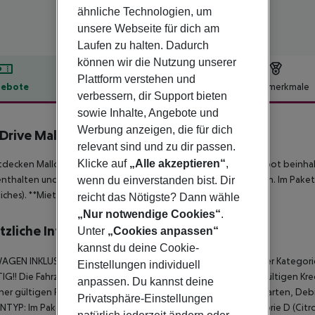
ähnliche Technologien, um
unsere Webseite für dich am
Laufen zu halten. Dadurch
können wir die Nutzung unserer
Plattform verstehen und
ebote
Hotelbeschreibung
Hotelmerkmale
verbessern, dir Support bieten
lbeschreibung
sowie Inhalte, Angebote und
Werbung anzeigen, die für dich
Drive Mallorca Large
relevant sind und zu dir passen.
3
Klicke auf
„Alle akzeptieren“
,
tdecken Mallorca auf individuelle Weise. Das Fly & Drive-Angebot beinhal
 enthalten und muss vom Kunden eigenständig gebucht werden.
Im Paket
wenn du einverstanden bist. Dir
iches).
**Mietwagen inklusive - Details s. Zusatzinfo.**
reicht das Nötigste? Dann wähle
„Nur notwendige Cookies“
.
tzliche Informationen
Unter
„Cookies anpassen“
kannst du deine Cookie-
AGEN INKLUSIVE:
Im Reisepreis enthalten ist ein Mietwagen der Kategor
Einstellungen individuell
G!! Die Fahrzeugübergabe erfolgt nur gegen Vorlage einer gültigen Kr
anpassen. Du kannst deine
ner gültigen Fahrerlaubnis. Es werden KEINE aufladbaren Geldkarten, Debit
Privatsphäre-Einstellungen
YP: Im Paket Large buchen Sie einen Mietwagen der Kategorie D (Citro