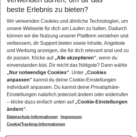
09.08.26
–
07.08.27
5-8 Nächte
beste Erlebnis zu bieten?
Wer wird verreisen
Wir verwenden Cookies und ähnliche Technologien, um
2 Erwachsene
Keine Kinder
unsere Webseite für dich am Laufen zu halten. Dadurch
können wir die Nutzung unserer Plattform verstehen und
Mehr Filter anzeigen
verbessern, dir Support bieten sowie Inhalte, Angebote
und Werbung anzeigen, die für dich relevant sind und zu
dir passen. Klicke auf
„Alle akzeptieren“
, wenn du
einverstanden bist. Dir reicht das Nötigste? Dann wähle
„Nur notwendige Cookies“
. Unter
„Cookies
anpassen“
kannst du deine Cookie-Einstellungen
Footer
Footer navigation
individuell anpassen. Du kannst deine Privatsphäre-
Über uns
Einstellungen natürlich jederzeit ändern oder widerrufen
AGB
– klicke dazu einfach unten auf
„Cookie-Einstellungen
Service & Hilfe
Bestpreisgarantie
ändern“
.
Datenschutz-Informationen
Impressum
Agenturbetreuung
Cookie-Einstellungen ändern
Folge uns
Barrierefreies Reisen
Cookie/Tracking-Informationen
Cookie-Richtlinie
Check-in
Datenschutz