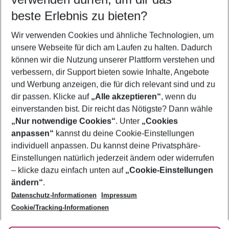
08.08.26
–
06.08.27
5-8 Nächte
beste Erlebnis zu bieten?
Wer wird verreisen
Wir verwenden Cookies und ähnliche Technologien, um
2 Erwachsene
Keine Kinder
unsere Webseite für dich am Laufen zu halten. Dadurch
können wir die Nutzung unserer Plattform verstehen und
Mehr Filter anzeigen
verbessern, dir Support bieten sowie Inhalte, Angebote
und Werbung anzeigen, die für dich relevant sind und zu
dir passen. Klicke auf
„Alle akzeptieren“
, wenn du
einverstanden bist. Dir reicht das Nötigste? Dann wähle
„Nur notwendige Cookies“
. Unter
„Cookies
anpassen“
kannst du deine Cookie-Einstellungen
Footer
Footer navigation
individuell anpassen. Du kannst deine Privatsphäre-
Über uns
Einstellungen natürlich jederzeit ändern oder widerrufen
AGB
– klicke dazu einfach unten auf
„Cookie-Einstellungen
Service & Hilfe
Bestpreisgarantie
ändern“
.
Datenschutz-Informationen
Impressum
Agenturbetreuung
Cookie-Einstellungen ändern
Folge uns
Barrierefreies Reisen
Cookie/Tracking-Informationen
Cookie-Richtlinie
Check-in
Datenschutz