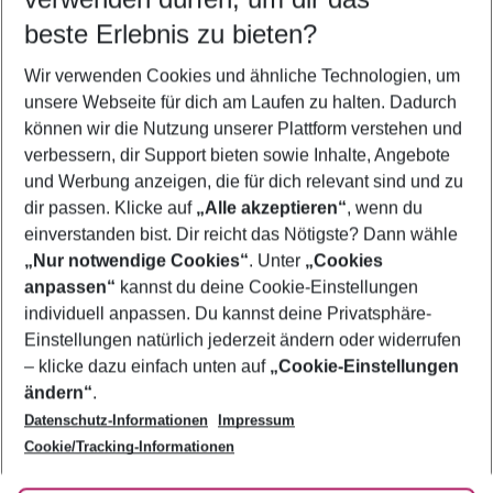
09.08.26
–
07.08.27
5-8 Nächte
beste Erlebnis zu bieten?
Wer wird verreisen
Wir verwenden Cookies und ähnliche Technologien, um
2 Erwachsene
Keine Kinder
unsere Webseite für dich am Laufen zu halten. Dadurch
können wir die Nutzung unserer Plattform verstehen und
Mehr Filter anzeigen
verbessern, dir Support bieten sowie Inhalte, Angebote
und Werbung anzeigen, die für dich relevant sind und zu
dir passen. Klicke auf
„Alle akzeptieren“
, wenn du
einverstanden bist. Dir reicht das Nötigste? Dann wähle
„Nur notwendige Cookies“
. Unter
„Cookies
anpassen“
kannst du deine Cookie-Einstellungen
Footer
Footer navigation
individuell anpassen. Du kannst deine Privatsphäre-
Über uns
Einstellungen natürlich jederzeit ändern oder widerrufen
AGB
– klicke dazu einfach unten auf
„Cookie-Einstellungen
Service & Hilfe
Bestpreisgarantie
ändern“
.
Datenschutz-Informationen
Impressum
Agenturbetreuung
Cookie-Einstellungen ändern
Folge uns
Barrierefreies Reisen
Cookie/Tracking-Informationen
Cookie-Richtlinie
Check-in
Datenschutz