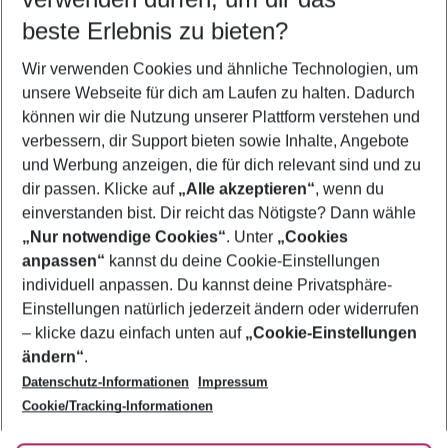
12.08.26
–
10.08.27
5-8 Nächte
beste Erlebnis zu bieten?
Wer wird verreisen
Wir verwenden Cookies und ähnliche Technologien, um
2 Erwachsene
Keine Kinder
unsere Webseite für dich am Laufen zu halten. Dadurch
können wir die Nutzung unserer Plattform verstehen und
Mehr Filter anzeigen
verbessern, dir Support bieten sowie Inhalte, Angebote
und Werbung anzeigen, die für dich relevant sind und zu
dir passen. Klicke auf
„Alle akzeptieren“
, wenn du
einverstanden bist. Dir reicht das Nötigste? Dann wähle
„Nur notwendige Cookies“
. Unter
„Cookies
anpassen“
kannst du deine Cookie-Einstellungen
Footer
Footer navigation
individuell anpassen. Du kannst deine Privatsphäre-
Über uns
Einstellungen natürlich jederzeit ändern oder widerrufen
AGB
– klicke dazu einfach unten auf
„Cookie-Einstellungen
Service & Hilfe
Bestpreisgarantie
ändern“
.
Datenschutz-Informationen
Impressum
Agenturbetreuung
Cookie-Einstellungen ändern
Folge uns
Barrierefreies Reisen
Cookie/Tracking-Informationen
Cookie-Richtlinie
Check-in
Datenschutz