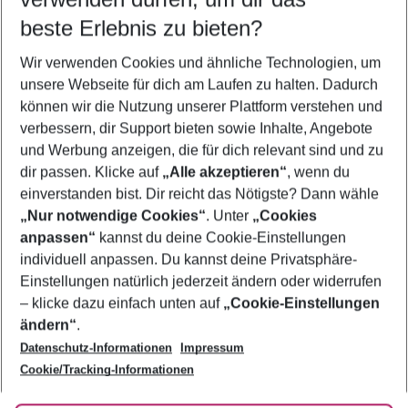
08.08.26
–
06.08.27
5-8 Nächte
beste Erlebnis zu bieten?
Wer wird verreisen
Wir verwenden Cookies und ähnliche Technologien, um
2 Erwachsene
Keine Kinder
unsere Webseite für dich am Laufen zu halten. Dadurch
können wir die Nutzung unserer Plattform verstehen und
Mehr Filter anzeigen
verbessern, dir Support bieten sowie Inhalte, Angebote
und Werbung anzeigen, die für dich relevant sind und zu
dir passen. Klicke auf
„Alle akzeptieren“
, wenn du
einverstanden bist. Dir reicht das Nötigste? Dann wähle
„Nur notwendige Cookies“
. Unter
„Cookies
anpassen“
kannst du deine Cookie-Einstellungen
Footer
Footer navigation
individuell anpassen. Du kannst deine Privatsphäre-
Über uns
Einstellungen natürlich jederzeit ändern oder widerrufen
AGB
– klicke dazu einfach unten auf
„Cookie-Einstellungen
Service & Hilfe
Bestpreisgarantie
ändern“
.
Datenschutz-Informationen
Impressum
Agenturbetreuung
Cookie-Einstellungen ändern
Folge uns
Barrierefreies Reisen
Cookie/Tracking-Informationen
Cookie-Richtlinie
Check-in
Datenschutz