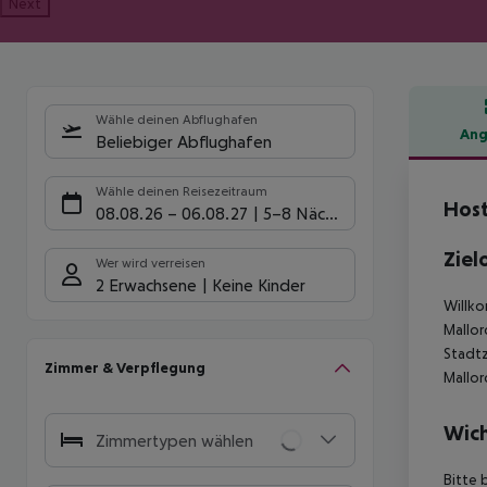
Next
Wähle deinen Abflughafen
Ang
Beliebiger Abflughafen
Hote
Wähle deinen Reisezeitraum
Host
08.08.26
–
06.08.27
5-8 Nächte
Ziel
Wer wird verreisen
2 Erwachsene
Keine Kinder
Willko
Mallor
Stadtz
Zimmer & Verpflegung
Mallor
Wich
Zimmertypen wählen
Bitte 