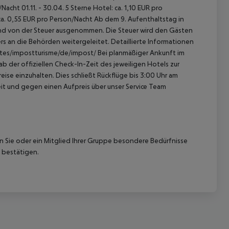
acht 01.11. - 30.04. 5 Sterne Hotel: ca. 1,10 EUR pro
ca. 0,55 EUR pro Person/Nacht Ab dem 9. Aufenthaltstag in
sind von der Steuer ausgenommen. Die Steuer wird den Gästen
s an die Behörden weitergeleitet. Detaillierte Informationen
sites/impostturisme/de/impost/ Bei planmäßiger Ankunft im
 der offiziellen Check-In-Zeit des jeweiligen Hotels zur
ise einzuhalten. Dies schließt Rückflüge bis 3:00 Uhr am
t und gegen einen Aufpreis über unser Service Team
 akzeptieren
nn Sie oder ein Mitglied Ihrer Gruppe besondere Bedürfnisse
 bestätigen.