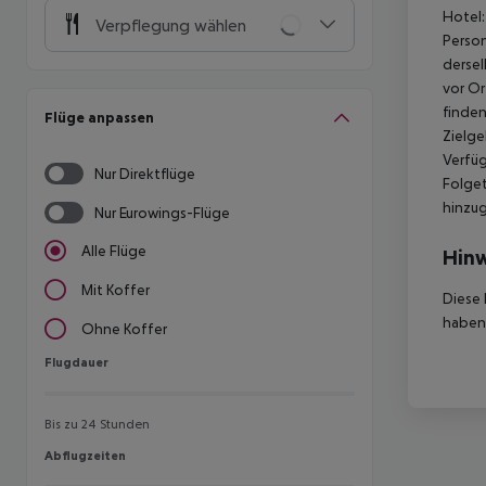
Hotel:
Verpflegung wählen
Person
dersel
vor Or
finden
Flüge anpassen
Zielge
Verfüg
Nur Direktflüge
Folget
hinzu
Nur Eurowings-Flüge
Alle Flüge
Hinw
Mit Koffer
Diese 
haben,
Ohne Koffer
Flugdauer
Flugdauer
Bis zu 24 Stunden
Abflugzeiten
Abflugzeiten