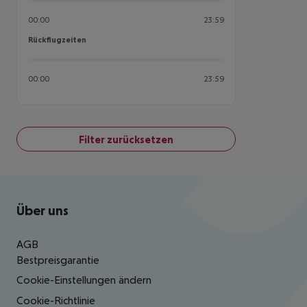
00:00
23:59
Rückflugzeiten
Rückflugzeiten
00:00
23:59
Filter zurücksetzen
Footer
Footer navigation
Über uns
AGB
Bestpreisgarantie
Cookie-Einstellungen ändern
Cookie-Richtlinie