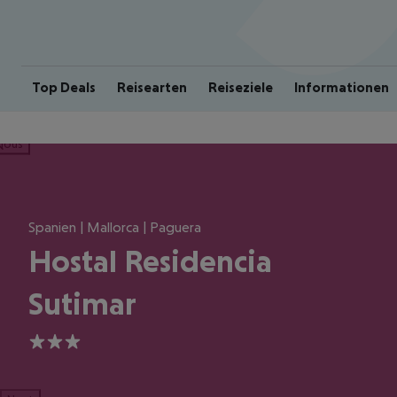
Top Deals
Reisearten
Reiseziele
Informationen
ious
Spanien | Mallorca | Paguera
Hostal Residencia
Sutimar
3