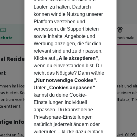
Laufen zu halten. Dadurch
können wir die Nutzung unserer
Plattform verstehen und
verbessern, dir Support bieten
sowie Inhalte, Angebote und
ebote
Hotelbeschreibung
Hotelmerkmale
Werbung anzeigen, die für dich
lbeschreibung
relevant sind und zu dir passen.
al Residencia Sutimar
Klicke auf
„Alle akzeptieren“
,
3
wenn du einverstanden bist. Dir
ort
reicht das Nötigste? Dann wähle
„Nur notwendige Cookies“
.
mmen im Hostal Residencia Sutimar, das Qualität zum besten Preis und e
Unter
„Cookies anpassen“
cas bietet. Kommen Sie und entdecken Sie einen idealen Ort für einen r
kannst du deine Cookie-
entrum von Paguera, 150 m vom Strand, 4,5 km von einem Golfplatz, 11
Einstellungen individuell
ca entfernt.
anpassen. Du kannst deine
Privatsphäre-Einstellungen
tige Informationen
natürlich jederzeit ändern oder
widerrufen – klicke dazu einfach
beachten Sie, dass auf Mallorca eine Touristensteuer erhoben wird. 01.05.