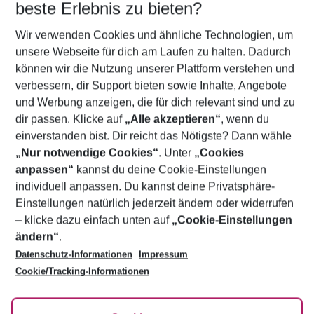
beste Erlebnis zu bieten?
Wer wird verreisen
Wir verwenden Cookies und ähnliche Technologien, um
2 Erwachsene
Keine Kinder
unsere Webseite für dich am Laufen zu halten. Dadurch
können wir die Nutzung unserer Plattform verstehen und
Mehr Filter anzeigen
verbessern, dir Support bieten sowie Inhalte, Angebote
und Werbung anzeigen, die für dich relevant sind und zu
dir passen. Klicke auf
„Alle akzeptieren“
, wenn du
einverstanden bist. Dir reicht das Nötigste? Dann wähle
„Nur notwendige Cookies“
. Unter
„Cookies
anpassen“
kannst du deine Cookie-Einstellungen
Footer
Footer navigation
individuell anpassen. Du kannst deine Privatsphäre-
Über uns
Einstellungen natürlich jederzeit ändern oder widerrufen
AGB
– klicke dazu einfach unten auf
„Cookie-Einstellungen
Service & Hilfe
Bestpreisgarantie
ändern“
.
Datenschutz-Informationen
Impressum
Agenturbetreuung
Cookie-Einstellungen ändern
Folge uns
Barrierefreies Reisen
Cookie/Tracking-Informationen
Cookie-Richtlinie
Check-in
Datenschutz
FAQ
Fakten