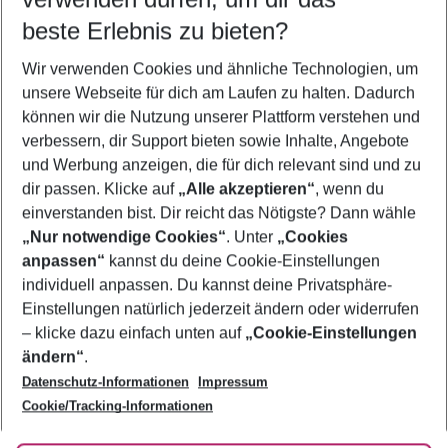
11.08.26
–
09.08.27
5-8 Nächte
beste Erlebnis zu bieten?
Wer wird verreisen
Wir verwenden Cookies und ähnliche Technologien, um
2 Erwachsene
Keine Kinder
unsere Webseite für dich am Laufen zu halten. Dadurch
können wir die Nutzung unserer Plattform verstehen und
Mehr Filter anzeigen
verbessern, dir Support bieten sowie Inhalte, Angebote
und Werbung anzeigen, die für dich relevant sind und zu
dir passen. Klicke auf
„Alle akzeptieren“
, wenn du
einverstanden bist. Dir reicht das Nötigste? Dann wähle
„Nur notwendige Cookies“
. Unter
„Cookies
anpassen“
kannst du deine Cookie-Einstellungen
Footer
Footer navigation
individuell anpassen. Du kannst deine Privatsphäre-
Über uns
Einstellungen natürlich jederzeit ändern oder widerrufen
AGB
– klicke dazu einfach unten auf
„Cookie-Einstellungen
Service & Hilfe
Bestpreisgarantie
ändern“
.
Datenschutz-Informationen
Impressum
Agenturbetreuung
Cookie-Einstellungen ändern
Folge uns
Barrierefreies Reisen
Cookie/Tracking-Informationen
Cookie-Richtlinie
Check-in
Datenschutz