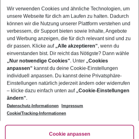
Wer wird verreisen
Wir verwenden Cookies und ähnliche Technologien, um
2 Erwachsene
Keine Kinder
unsere Webseite für dich am Laufen zu halten. Dadurch
können wir die Nutzung unserer Plattform verstehen und
Mehr Filter anzeigen
verbessern, dir Support bieten sowie Inhalte, Angebote
und Werbung anzeigen, die für dich relevant sind und zu
dir passen. Klicke auf
„Alle akzeptieren“
, wenn du
einverstanden bist. Dir reicht das Nötigste? Dann wähle
„Nur notwendige Cookies“
. Unter
„Cookies
anpassen“
kannst du deine Cookie-Einstellungen
Footer
Footer navigation
individuell anpassen. Du kannst deine Privatsphäre-
Über uns
Einstellungen natürlich jederzeit ändern oder widerrufen
AGB
– klicke dazu einfach unten auf
„Cookie-Einstellungen
Service & Hilfe
Bestpreisgarantie
ändern“
.
Datenschutz-Informationen
Impressum
Agenturbetreuung
Cookie-Einstellungen ändern
Folge uns
Barrierefreies Reisen
Cookie/Tracking-Informationen
Cookie-Richtlinie
Check-in
Datenschutz
FAQ
Fakten
Cookie anpassen
HanseMerkur Reiseversicherung
Flexibel buchen