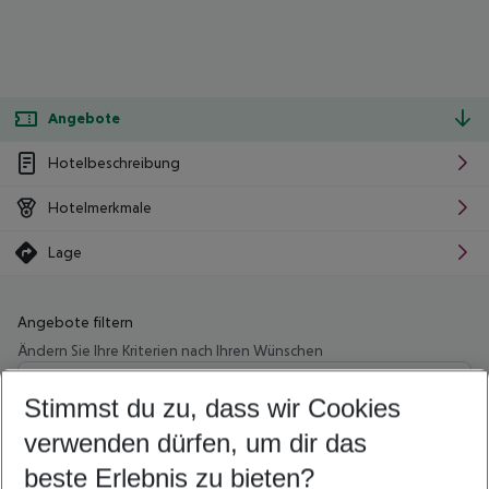
Angebote
Hotelbeschreibung
Hotelmerkmale
Lage
Angebote filtern
Ändern Sie Ihre Kriterien nach Ihren Wünschen
Wähle deinen Abflughafen
Beliebiger Abflughafen
Stimmst du zu, dass wir Cookies
verwenden dürfen, um dir das
Wähle deinen Reisezeitraum
08.08.26
–
06.08.27
5-8 Nächte
beste Erlebnis zu bieten?