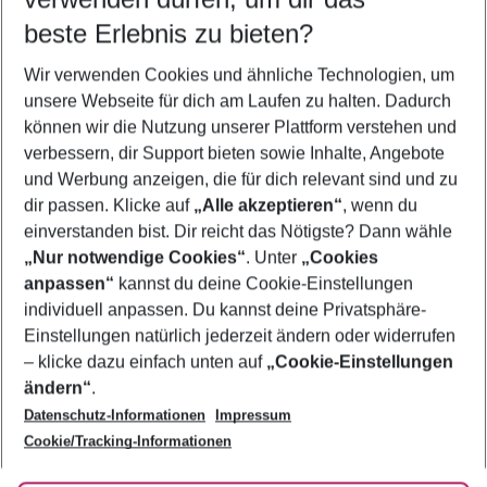
10.08.26
–
08.08.27
5-8 Nächte
beste Erlebnis zu bieten?
Wer wird verreisen
Wir verwenden Cookies und ähnliche Technologien, um
2 Erwachsene
Keine Kinder
unsere Webseite für dich am Laufen zu halten. Dadurch
können wir die Nutzung unserer Plattform verstehen und
Mehr Filter anzeigen
verbessern, dir Support bieten sowie Inhalte, Angebote
und Werbung anzeigen, die für dich relevant sind und zu
dir passen. Klicke auf
„Alle akzeptieren“
, wenn du
einverstanden bist. Dir reicht das Nötigste? Dann wähle
„Nur notwendige Cookies“
. Unter
„Cookies
anpassen“
kannst du deine Cookie-Einstellungen
Footer
Footer navigation
individuell anpassen. Du kannst deine Privatsphäre-
Über uns
Einstellungen natürlich jederzeit ändern oder widerrufen
AGB
– klicke dazu einfach unten auf
„Cookie-Einstellungen
Service & Hilfe
Bestpreisgarantie
ändern“
.
Datenschutz-Informationen
Impressum
Agenturbetreuung
Cookie-Einstellungen ändern
Folge uns
Barrierefreies Reisen
Cookie/Tracking-Informationen
Cookie-Richtlinie
Check-in
Datenschutz