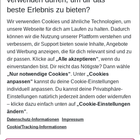
08.08.26
–
06.08.27
5-8 Nächte
beste Erlebnis zu bieten?
Wer wird verreisen
Wir verwenden Cookies und ähnliche Technologien, um
2 Erwachsene
Keine Kinder
unsere Webseite für dich am Laufen zu halten. Dadurch
können wir die Nutzung unserer Plattform verstehen und
Mehr Filter anzeigen
verbessern, dir Support bieten sowie Inhalte, Angebote
und Werbung anzeigen, die für dich relevant sind und zu
dir passen. Klicke auf
„Alle akzeptieren“
, wenn du
einverstanden bist. Dir reicht das Nötigste? Dann wähle
„Nur notwendige Cookies“
. Unter
„Cookies
anpassen“
kannst du deine Cookie-Einstellungen
Footer
Footer navigation
individuell anpassen. Du kannst deine Privatsphäre-
Über uns
Einstellungen natürlich jederzeit ändern oder widerrufen
AGB
– klicke dazu einfach unten auf
„Cookie-Einstellungen
Service & Hilfe
Bestpreisgarantie
ändern“
.
Datenschutz-Informationen
Impressum
Agenturbetreuung
Cookie-Einstellungen ändern
Folge uns
Barrierefreies Reisen
Cookie/Tracking-Informationen
Cookie-Richtlinie
Check-in
Datenschutz