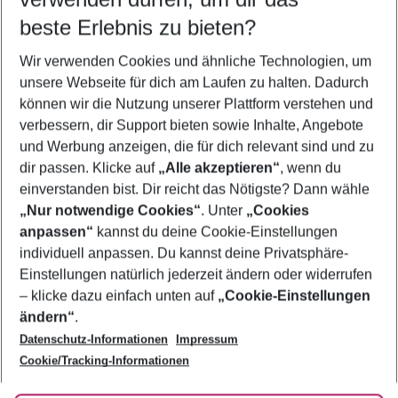
10.08.26
–
08.08.27
5-8 Nächte
beste Erlebnis zu bieten?
Wer wird verreisen
Wir verwenden Cookies und ähnliche Technologien, um
2 Erwachsene
Keine Kinder
unsere Webseite für dich am Laufen zu halten. Dadurch
können wir die Nutzung unserer Plattform verstehen und
Mehr Filter anzeigen
verbessern, dir Support bieten sowie Inhalte, Angebote
und Werbung anzeigen, die für dich relevant sind und zu
dir passen. Klicke auf
„Alle akzeptieren“
, wenn du
einverstanden bist. Dir reicht das Nötigste? Dann wähle
„Nur notwendige Cookies“
. Unter
„Cookies
anpassen“
kannst du deine Cookie-Einstellungen
Footer
Footer navigation
individuell anpassen. Du kannst deine Privatsphäre-
Über uns
Einstellungen natürlich jederzeit ändern oder widerrufen
AGB
– klicke dazu einfach unten auf
„Cookie-Einstellungen
Service & Hilfe
Bestpreisgarantie
ändern“
.
Datenschutz-Informationen
Impressum
Agenturbetreuung
Cookie-Einstellungen ändern
Folge uns
Barrierefreies Reisen
Cookie/Tracking-Informationen
Cookie-Richtlinie
Check-in
Datenschutz