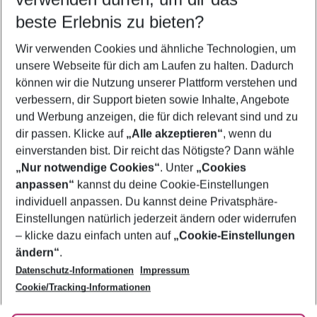
12.08.26
–
10.08.27
5-8 Nächte
beste Erlebnis zu bieten?
Wer wird verreisen
Wir verwenden Cookies und ähnliche Technologien, um
2 Erwachsene
Keine Kinder
unsere Webseite für dich am Laufen zu halten. Dadurch
können wir die Nutzung unserer Plattform verstehen und
Mehr Filter anzeigen
verbessern, dir Support bieten sowie Inhalte, Angebote
und Werbung anzeigen, die für dich relevant sind und zu
dir passen. Klicke auf
„Alle akzeptieren“
, wenn du
einverstanden bist. Dir reicht das Nötigste? Dann wähle
„Nur notwendige Cookies“
. Unter
„Cookies
anpassen“
kannst du deine Cookie-Einstellungen
Footer
Footer navigation
individuell anpassen. Du kannst deine Privatsphäre-
Über uns
Einstellungen natürlich jederzeit ändern oder widerrufen
AGB
– klicke dazu einfach unten auf
„Cookie-Einstellungen
Service & Hilfe
Bestpreisgarantie
ändern“
.
Datenschutz-Informationen
Impressum
Agenturbetreuung
Cookie-Einstellungen ändern
Folge uns
Barrierefreies Reisen
Cookie/Tracking-Informationen
Cookie-Richtlinie
Check-in
Datenschutz