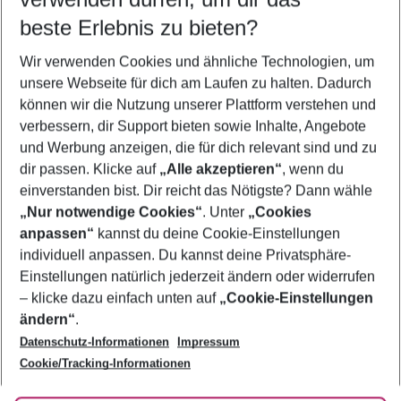
10.08.26
–
08.08.27
5-8 Nächte
beste Erlebnis zu bieten?
Wer wird verreisen
Wir verwenden Cookies und ähnliche Technologien, um
2 Erwachsene
Keine Kinder
unsere Webseite für dich am Laufen zu halten. Dadurch
können wir die Nutzung unserer Plattform verstehen und
Mehr Filter anzeigen
verbessern, dir Support bieten sowie Inhalte, Angebote
und Werbung anzeigen, die für dich relevant sind und zu
dir passen. Klicke auf
„Alle akzeptieren“
, wenn du
einverstanden bist. Dir reicht das Nötigste? Dann wähle
„Nur notwendige Cookies“
. Unter
„Cookies
anpassen“
kannst du deine Cookie-Einstellungen
Footer
Footer navigation
individuell anpassen. Du kannst deine Privatsphäre-
Über uns
Einstellungen natürlich jederzeit ändern oder widerrufen
AGB
– klicke dazu einfach unten auf
„Cookie-Einstellungen
Service & Hilfe
Bestpreisgarantie
ändern“
.
Datenschutz-Informationen
Impressum
Agenturbetreuung
Cookie-Einstellungen ändern
Folge uns
Barrierefreies Reisen
Cookie/Tracking-Informationen
Cookie-Richtlinie
Check-in
Datenschutz