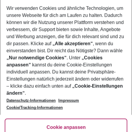
Wer wird verreisen
Wir verwenden Cookies und ähnliche Technologien, um
2 Erwachsene
Keine Kinder
unsere Webseite für dich am Laufen zu halten. Dadurch
können wir die Nutzung unserer Plattform verstehen und
Mehr Filter anzeigen
verbessern, dir Support bieten sowie Inhalte, Angebote
und Werbung anzeigen, die für dich relevant sind und zu
dir passen. Klicke auf
„Alle akzeptieren“
, wenn du
einverstanden bist. Dir reicht das Nötigste? Dann wähle
„Nur notwendige Cookies“
. Unter
„Cookies
anpassen“
kannst du deine Cookie-Einstellungen
Footer
Footer navigation
individuell anpassen. Du kannst deine Privatsphäre-
Über uns
Einstellungen natürlich jederzeit ändern oder widerrufen
AGB
– klicke dazu einfach unten auf
„Cookie-Einstellungen
Service & Hilfe
Bestpreisgarantie
ändern“
.
Datenschutz-Informationen
Impressum
Agenturbetreuung
Cookie-Einstellungen ändern
Folge uns
Barrierefreies Reisen
Cookie/Tracking-Informationen
Cookie-Richtlinie
Check-in
Datenschutz
FAQ
Fakten
Cookie anpassen
HanseMerkur Reiseversicherung
Flexibel buchen