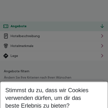
Angebote
Hotelbeschreibung
Hotelmerkmale
Lage
Angebote filtern
Ändern Sie Ihre Kriterien nach Ihren Wünschen
Wähle deinen Abflughafen
Beliebiger Abflughafen
Stimmst du zu, dass wir Cookies
verwenden dürfen, um dir das
Wähle deinen Reisezeitraum
08.08.26
–
06.08.27
5-8 Nächte
beste Erlebnis zu bieten?