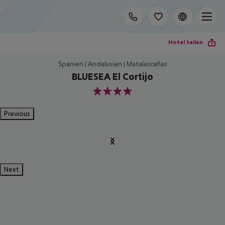
Hotel teilen
Spanien | Andalusien | Matalascañas
BLUESEA El Cortijo
4
Previous
Next