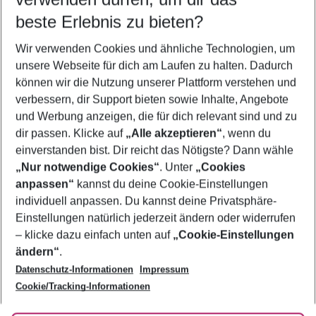
09.08.26
–
07.08.27
5-8 Nächte
beste Erlebnis zu bieten?
Wer wird verreisen
Wir verwenden Cookies und ähnliche Technologien, um
2 Erwachsene
Keine Kinder
unsere Webseite für dich am Laufen zu halten. Dadurch
können wir die Nutzung unserer Plattform verstehen und
Mehr Filter anzeigen
verbessern, dir Support bieten sowie Inhalte, Angebote
und Werbung anzeigen, die für dich relevant sind und zu
dir passen. Klicke auf
„Alle akzeptieren“
, wenn du
einverstanden bist. Dir reicht das Nötigste? Dann wähle
„Nur notwendige Cookies“
. Unter
„Cookies
anpassen“
kannst du deine Cookie-Einstellungen
Footer
Footer navigation
individuell anpassen. Du kannst deine Privatsphäre-
Über uns
Einstellungen natürlich jederzeit ändern oder widerrufen
AGB
– klicke dazu einfach unten auf
„Cookie-Einstellungen
Service & Hilfe
Bestpreisgarantie
ändern“
.
Datenschutz-Informationen
Impressum
Agenturbetreuung
Cookie-Einstellungen ändern
Folge uns
Barrierefreies Reisen
Cookie/Tracking-Informationen
Cookie-Richtlinie
Check-in
Datenschutz