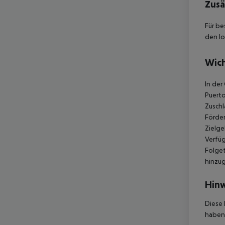
Zusä
Für be
den lo
Wich
In der
Puerto
Zuschl
Förder
Zielge
Verfüg
Folget
hinzu
Hinw
Diese 
haben,