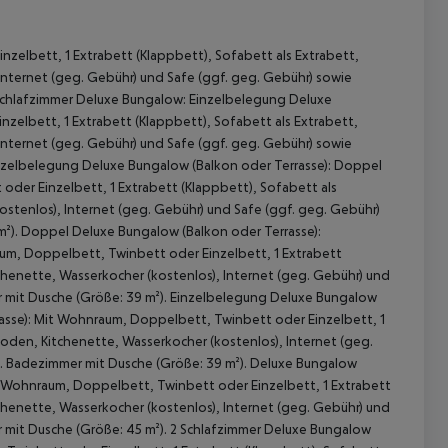
elbett, 1 Extrabett (Klappbett), Sofabett als Extrabett,
nternet (geg. Gebühr) und Safe (ggf. geg. Gebühr) sowie
2 Schlafzimmer Deluxe Bungalow: Einzelbelegung Deluxe
zelbett, 1 Extrabett (Klappbett), Sofabett als Extrabett,
nternet (geg. Gebühr) und Safe (ggf. geg. Gebühr) sowie
Einzelbelegung Deluxe Bungalow (Balkon oder Terrasse): Doppel
der Einzelbett, 1 Extrabett (Klappbett), Sofabett als
stenlos), Internet (geg. Gebühr) und Safe (ggf. geg. Gebühr)
 m²). Doppel Deluxe Bungalow (Balkon oder Terrasse):
 akzeptieren
aum, Doppelbett, Twinbett oder Einzelbett, 1 Extrabett
chenette, Wasserkocher (kostenlos), Internet (geg. Gebühr) und
er mit Dusche (Größe: 39 m²). Einzelbelegung Deluxe Bungalow
rrasse): Mit Wohnraum, Doppelbett, Twinbett oder Einzelbett, 1
oden, Kitchenette, Wasserkocher (kostenlos), Internet (geg.
ge. Badezimmer mit Dusche (Größe: 39 m²). Deluxe Bungalow
it Wohnraum, Doppelbett, Twinbett oder Einzelbett, 1 Extrabett
chenette, Wasserkocher (kostenlos), Internet (geg. Gebühr) und
er mit Dusche (Größe: 45 m²). 2 Schlafzimmer Deluxe Bungalow