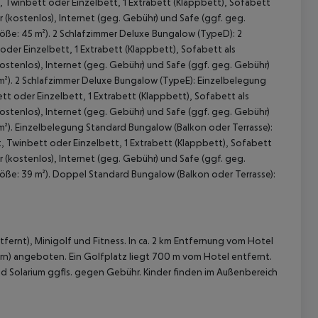
Twinbett oder Einzelbett, 1 Extrabett (Klappbett), Sofabett
(kostenlos), Internet (geg. Gebühr) und Safe (ggf. geg.
röße: 45 m²). 2 Schlafzimmer Deluxe Bungalow (TypeD): 2
er Einzelbett, 1 Extrabett (Klappbett), Sofabett als
stenlos), Internet (geg. Gebühr) und Safe (ggf. geg. Gebühr)
 m²). 2 Schlafzimmer Deluxe Bungalow (TypeE): Einzelbelegung
 oder Einzelbett, 1 Extrabett (Klappbett), Sofabett als
stenlos), Internet (geg. Gebühr) und Safe (ggf. geg. Gebühr)
 m²). Einzelbelegung Standard Bungalow (Balkon oder Terrasse):
Twinbett oder Einzelbett, 1 Extrabett (Klappbett), Sofabett
(kostenlos), Internet (geg. Gebühr) und Safe (ggf. geg.
röße: 39 m²). Doppel Standard Bungalow (Balkon oder Terrasse):
fernt), Minigolf und Fitness. In ca. 2 km Entfernung vom Hotel
ern) angeboten. Ein Golfplatz liegt 700 m vom Hotel entfernt.
 Solarium ggfls. gegen Gebühr. Kinder finden im Außenbereich