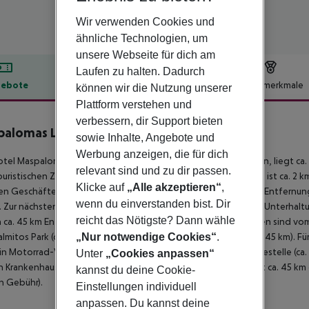
Wir verwenden Cookies und
ähnliche Technologien, um
unsere Webseite für dich am
Laufen zu halten. Dadurch
ebote
Hotelbeschreibung
Hotelmerkmale
können wir die Nutzung unserer
Plattform verstehen und
lbeschreibung
verbessern, dir Support bieten
alomas Lago Canary Sunset
0
sowie Inhalte, Angebote und
Werbung anzeigen, die für dich
tel Maspalomas Lago, beliebt speziell bei Hochzeitsreisenden, liegt ca
relevant sind und zu dir passen.
uristischen Zentrum sind es ca. 2 km. Die Stadt Playa Del Ingles ist ca. 2 
Klicke auf
„Alle akzeptieren“
,
en Geschäften sowie in einem Lebensmittelmarkt in ca. 500 m Entfernun
wenn du einverstanden bist. Dir
 Zur nächsten Diskothek gelangt man nach rund 1 km. Weitere Unterhaltu
reicht das Nötigste? Dann wähle
n ca. 45 km Entfernung zu finden. Folgende Sehenswürdigkeiten sind vom H
„Nur notwendige Cookies“
.
almitos Park (ca. 8 km), Karting (ca. 8 km) und Poema del Mar (ca. 45 km)
in Motorrad-Verleih, ein Taxistand (ca. 100 m) und eine Bushaltestelle (ca
Unter
„Cookies anpassen“
in Krankenhaus in etwa 3 km Entfernung. Der Flughafen (LPA) ist ca. 45 k
kannst du deine Cookie-
n Gebühr).
Einstellungen individuell
anpassen. Du kannst deine