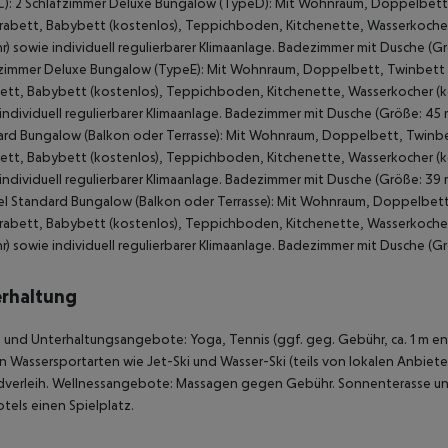
): 2 Schlafzimmer Deluxe Bungalow (TypeD): Mit Wohnraum, Doppelbett, 
trabett, Babybett (kostenlos), Teppichboden, Kitchenette, Wasserkocher 
) sowie individuell regulierbarer Klimaanlage. Badezimmer mit Dusche (G
zimmer Deluxe Bungalow (TypeE): Mit Wohnraum, Doppelbett, Twinbett od
ett, Babybett (kostenlos), Teppichboden, Kitchenette, Wasserkocher (ko
individuell regulierbarer Klimaanlage. Badezimmer mit Dusche (Größe: 45
rd Bungalow (Balkon oder Terrasse): Mit Wohnraum, Doppelbett, Twinbett
ett, Babybett (kostenlos), Teppichboden, Kitchenette, Wasserkocher (ko
individuell regulierbarer Klimaanlage. Badezimmer mit Dusche (Größe: 39
 Standard Bungalow (Balkon oder Terrasse): Mit Wohnraum, Doppelbett, 
trabett, Babybett (kostenlos), Teppichboden, Kitchenette, Wasserkocher 
) sowie individuell regulierbarer Klimaanlage. Badezimmer mit Dusche (G
rhaltung
 und Unterhaltungsangebote: Yoga, Tennis (ggf. geg. Gebühr, ca. 1 m ent
 Wassersportarten wie Jet-Ski und Wasser-Ski (teils von lokalen Anbiet
dverleih. Wellnessangebote: Massagen gegen Gebühr. Sonnenterasse und
tels einen Spielplatz.