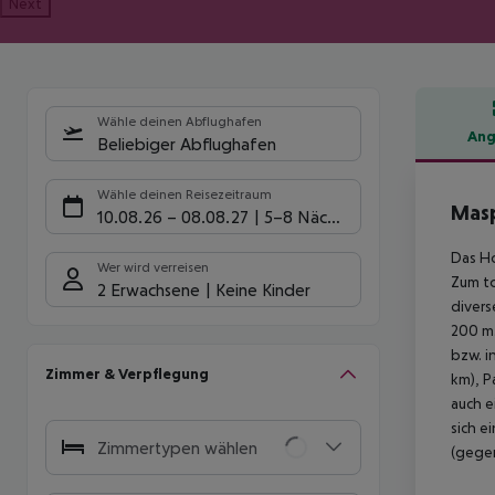
Next
Wähle deinen Abflughafen
Ang
Beliebiger Abflughafen
Hote
Wähle deinen Reisezeitraum
Masp
10.08.26
–
08.08.27
5-8 Nächte
Das Ho
Wer wird verreisen
Zum to
2 Erwachsene
Keine Kinder
divers
200 m.
bzw. i
Zimmer & Verpflegung
km), P
auch e
sich e
Zimmertypen wählen
(gege