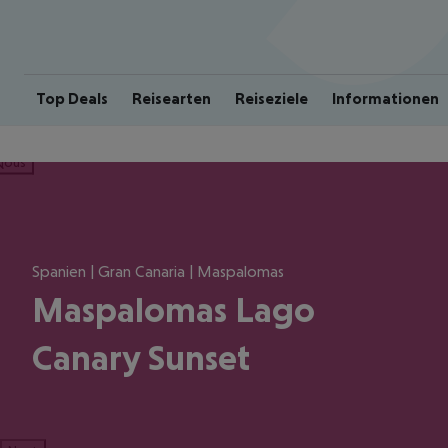
Top Deals
Reisearten
Reiseziele
Informationen
ious
Spanien | Gran Canaria | Maspalomas
Maspalomas Lago
Canary Sunset