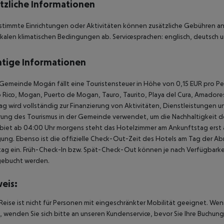
tzliche Informationen
stimmte Einrichtungen oder Aktivitäten können zusätzliche Gebühren anf
kalen klimatischen Bedingungen ab. Servicesprachen: englisch, deutsch u
tige Informationen
 Gemeinde Mogán fällt eine Touristensteuer in Höhe von 0,15 EUR pro Pe
 Rico, Mogan, Puerto de Mogan, Tauro, Taurito, Playa del Cura, Amadores)
ag wird vollständig zur Finanzierung von Aktivitäten, Dienstleistungen un
ung des Tourismus in der Gemeinde verwendet, um die Nachhaltigkeit des
biet ab 04:00 Uhr morgens steht das Hotelzimmer am Ankunftstag erst ab
ung. Ebenso ist die offizielle Check-Out-Zeit des Hotels am Tag der Abre
ag ein. Früh-Check-In bzw. Spät-Check-Out können je nach Verfügbarkei
gebucht werden.
eis:
Reise ist nicht für Personen mit eingeschränkter Mobilität geeignet. We
 wenden Sie sich bitte an unseren Kundenservice, bevor Sie Ihre Buchung