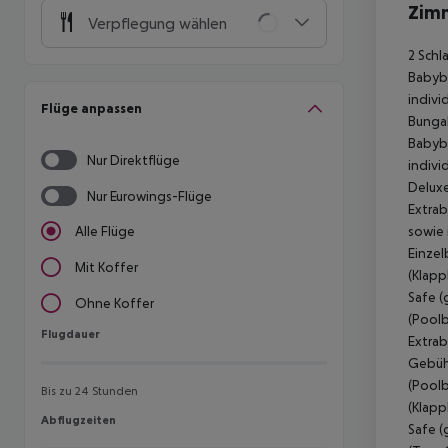
Zim
Verpflegung wählen
2 Schl
Babybe
indivi
Flüge anpassen
Bungal
Babybe
Nur Direktflüge
indivi
Deluxe
Nur Eurowings-Flüge
Extrab
sowie 
Alle Flüge
Einzel
Mit Koffer
(Klapp
Safe (
Ohne Koffer
(Poolb
Flugdauer
Flugdauer
Extrab
Gebühr
(Poolb
Bis zu 24 Stunden
(Klapp
Abflugzeiten
Abflugzeiten
Safe (