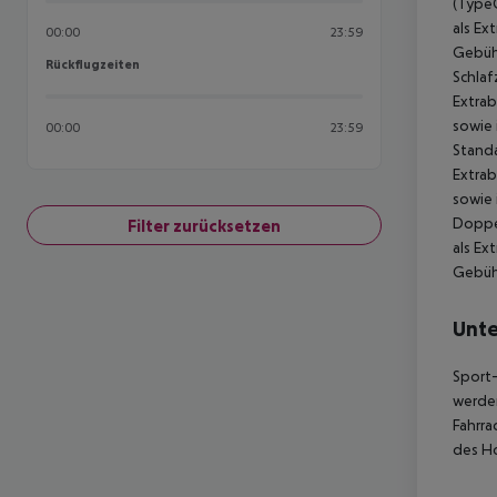
(TypeC
als Ex
00:00
23:59
Gebühr
Rückflugzeiten
Rückflugzeiten
Schlaf
Extrab
sowie 
00:00
23:59
Standa
Extrab
sowie 
Doppel
Filter zurücksetzen
als Ex
Gebühr
Unte
Sport-
werden
Fahrra
des Ho