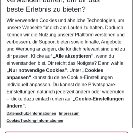
08.08.26
–
06.08.27
5-8 Nächte
beste Erlebnis zu bieten?
Wer wird verreisen
Wir verwenden Cookies und ähnliche Technologien, um
2 Erwachsene
Keine Kinder
unsere Webseite für dich am Laufen zu halten. Dadurch
können wir die Nutzung unserer Plattform verstehen und
Mehr Filter anzeigen
verbessern, dir Support bieten sowie Inhalte, Angebote
und Werbung anzeigen, die für dich relevant sind und zu
dir passen. Klicke auf
„Alle akzeptieren“
, wenn du
einverstanden bist. Dir reicht das Nötigste? Dann wähle
„Nur notwendige Cookies“
. Unter
„Cookies
anpassen“
kannst du deine Cookie-Einstellungen
Footer
Footer navigation
individuell anpassen. Du kannst deine Privatsphäre-
Über uns
Einstellungen natürlich jederzeit ändern oder widerrufen
AGB
– klicke dazu einfach unten auf
„Cookie-Einstellungen
Service & Hilfe
Bestpreisgarantie
ändern“
.
Datenschutz-Informationen
Impressum
Agenturbetreuung
Cookie-Einstellungen ändern
Folge uns
Barrierefreies Reisen
Cookie/Tracking-Informationen
Cookie-Richtlinie
Check-in
Datenschutz