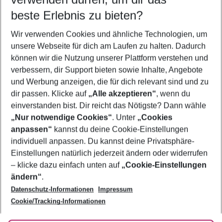
09.08.26
–
07.08.27
5-8 Nächte
beste Erlebnis zu bieten?
Wer wird verreisen
Wir verwenden Cookies und ähnliche Technologien, um
2 Erwachsene
Keine Kinder
unsere Webseite für dich am Laufen zu halten. Dadurch
können wir die Nutzung unserer Plattform verstehen und
Mehr Filter anzeigen
verbessern, dir Support bieten sowie Inhalte, Angebote
und Werbung anzeigen, die für dich relevant sind und zu
dir passen. Klicke auf
„Alle akzeptieren“
, wenn du
einverstanden bist. Dir reicht das Nötigste? Dann wähle
„Nur notwendige Cookies“
. Unter
„Cookies
anpassen“
kannst du deine Cookie-Einstellungen
Footer
Footer navigation
individuell anpassen. Du kannst deine Privatsphäre-
Über uns
Einstellungen natürlich jederzeit ändern oder widerrufen
AGB
– klicke dazu einfach unten auf
„Cookie-Einstellungen
Service & Hilfe
Bestpreisgarantie
ändern“
.
Datenschutz-Informationen
Impressum
Agenturbetreuung
Cookie-Einstellungen ändern
Folge uns
Barrierefreies Reisen
Cookie/Tracking-Informationen
Cookie-Richtlinie
Check-in
Datenschutz