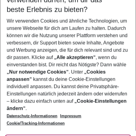
08.08.26
–
06.08.27
5-8 Nächte
beste Erlebnis zu bieten?
Wer wird verreisen
Wir verwenden Cookies und ähnliche Technologien, um
2 Erwachsene
Keine Kinder
unsere Webseite für dich am Laufen zu halten. Dadurch
können wir die Nutzung unserer Plattform verstehen und
Mehr Filter anzeigen
verbessern, dir Support bieten sowie Inhalte, Angebote
und Werbung anzeigen, die für dich relevant sind und zu
dir passen. Klicke auf
„Alle akzeptieren“
, wenn du
einverstanden bist. Dir reicht das Nötigste? Dann wähle
„Nur notwendige Cookies“
. Unter
„Cookies
anpassen“
kannst du deine Cookie-Einstellungen
Footer
Footer navigation
individuell anpassen. Du kannst deine Privatsphäre-
Über uns
Einstellungen natürlich jederzeit ändern oder widerrufen
AGB
– klicke dazu einfach unten auf
„Cookie-Einstellungen
Service & Hilfe
Bestpreisgarantie
ändern“
.
Datenschutz-Informationen
Impressum
Agenturbetreuung
Cookie-Einstellungen ändern
Folge uns
Barrierefreies Reisen
Cookie/Tracking-Informationen
Cookie-Richtlinie
Check-in
Datenschutz