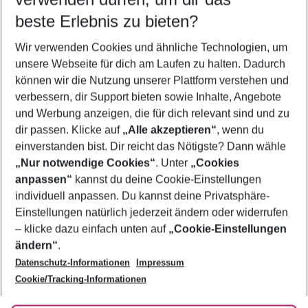
08.08.26
–
06.08.27
5-8 Nächte
beste Erlebnis zu bieten?
Wer wird verreisen
Wir verwenden Cookies und ähnliche Technologien, um
2 Erwachsene
Keine Kinder
unsere Webseite für dich am Laufen zu halten. Dadurch
können wir die Nutzung unserer Plattform verstehen und
Mehr Filter anzeigen
verbessern, dir Support bieten sowie Inhalte, Angebote
und Werbung anzeigen, die für dich relevant sind und zu
dir passen. Klicke auf
„Alle akzeptieren“
, wenn du
einverstanden bist. Dir reicht das Nötigste? Dann wähle
„Nur notwendige Cookies“
. Unter
„Cookies
anpassen“
kannst du deine Cookie-Einstellungen
Footer
Footer navigation
individuell anpassen. Du kannst deine Privatsphäre-
Über uns
Einstellungen natürlich jederzeit ändern oder widerrufen
AGB
– klicke dazu einfach unten auf
„Cookie-Einstellungen
Service & Hilfe
Bestpreisgarantie
ändern“
.
Datenschutz-Informationen
Impressum
Agenturbetreuung
Cookie-Einstellungen ändern
Folge uns
Barrierefreies Reisen
Cookie/Tracking-Informationen
Cookie-Richtlinie
Check-in
Datenschutz