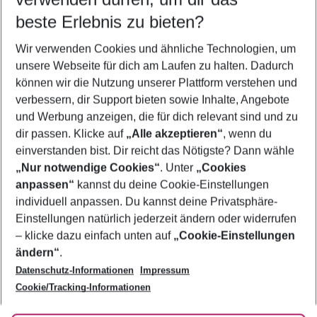
10.08.26
–
08.08.27
5-8 Nächte
beste Erlebnis zu bieten?
Wer wird verreisen
Wir verwenden Cookies und ähnliche Technologien, um
2 Erwachsene
Keine Kinder
unsere Webseite für dich am Laufen zu halten. Dadurch
können wir die Nutzung unserer Plattform verstehen und
Mehr Filter anzeigen
verbessern, dir Support bieten sowie Inhalte, Angebote
und Werbung anzeigen, die für dich relevant sind und zu
dir passen. Klicke auf
„Alle akzeptieren“
, wenn du
einverstanden bist. Dir reicht das Nötigste? Dann wähle
„Nur notwendige Cookies“
. Unter
„Cookies
anpassen“
kannst du deine Cookie-Einstellungen
Footer
Footer navigation
individuell anpassen. Du kannst deine Privatsphäre-
Über uns
Einstellungen natürlich jederzeit ändern oder widerrufen
AGB
– klicke dazu einfach unten auf
„Cookie-Einstellungen
Service & Hilfe
Bestpreisgarantie
ändern“
.
Datenschutz-Informationen
Impressum
Agenturbetreuung
Cookie-Einstellungen ändern
Folge uns
Barrierefreies Reisen
Cookie/Tracking-Informationen
Cookie-Richtlinie
Check-in
Datenschutz