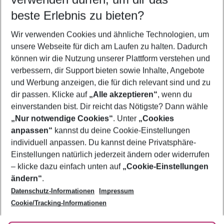
10.08.26
–
08.08.27
5-8 Nächte
beste Erlebnis zu bieten?
Wer wird verreisen
Wir verwenden Cookies und ähnliche Technologien, um
2 Erwachsene
Keine Kinder
unsere Webseite für dich am Laufen zu halten. Dadurch
können wir die Nutzung unserer Plattform verstehen und
Mehr Filter anzeigen
verbessern, dir Support bieten sowie Inhalte, Angebote
und Werbung anzeigen, die für dich relevant sind und zu
dir passen. Klicke auf
„Alle akzeptieren“
, wenn du
einverstanden bist. Dir reicht das Nötigste? Dann wähle
„Nur notwendige Cookies“
. Unter
„Cookies
anpassen“
kannst du deine Cookie-Einstellungen
Footer
Footer navigation
individuell anpassen. Du kannst deine Privatsphäre-
Über uns
Einstellungen natürlich jederzeit ändern oder widerrufen
AGB
– klicke dazu einfach unten auf
„Cookie-Einstellungen
Service & Hilfe
Bestpreisgarantie
ändern“
.
Datenschutz-Informationen
Impressum
Agenturbetreuung
Cookie-Einstellungen ändern
Folge uns
Barrierefreies Reisen
Cookie/Tracking-Informationen
Cookie-Richtlinie
Check-in
Datenschutz