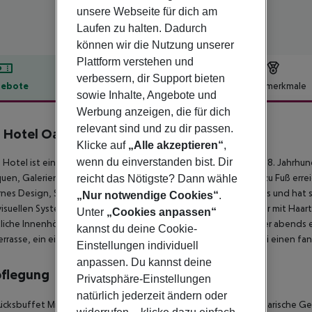
unsere Webseite für dich am
Laufen zu halten. Dadurch
können wir die Nutzung unserer
Plattform verstehen und
verbessern, dir Support bieten
ebote
Hotelbeschreibung
Hotelmerkmale
sowie Inhalte, Angebote und
lbeschreibung
Werbung anzeigen, die für dich
relevant sind und zu dir passen.
 Hotel Oasis Urbano
Klicke auf
„Alle akzeptieren“
,
wenn du einverstanden bist. Dir
 Hotel ist ein modernes Designhotel in einem Palast aus dem 18. Jahrhunde
uen, Galerien, Restaurants und das Nachtleben sind bequem zu Fuß erreic
reicht das Nötigste? Dann wähle
es Design, Stil und Komfort vereinen. Jedes Zimmer ist anders und hat
„Nur notwendige Cookies“
.
isuellen Systemen, Sat-TV, Klimaanlage und einem Badezimmer mit Haar
Unter
„Cookies anpassen“
iche Innenhöfe, in denen die Gäste im Freien frühstücken oder abends e
kannst du deine Cookie-
rrasse, ein einzigartiger Ort, um sich zu entspannen und dabei einen fan
Einstellungen individuell
anpassen. Du kannst deine
pflegung
Privatsphäre-Einstellungen
natürlich jederzeit ändern oder
ücksbuffet Mittagessen à la carte Abendessen à la carte Vegetarische Ge