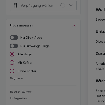
Verpflegung wählen
Well
Badew
Flüge anpassen
Unte
Nur Direktflüge
Disco 
Nur Eurowings-Flüge
Zusä
Alle Flüge
Mit Koffer
Americ
erlaub
Ohne Koffer
Flugdauer
Flugdauer
Wich
Bitte 
Bis zu 24 Stunden
Hotel:
Abflugzeiten
Abflugzeiten
Person