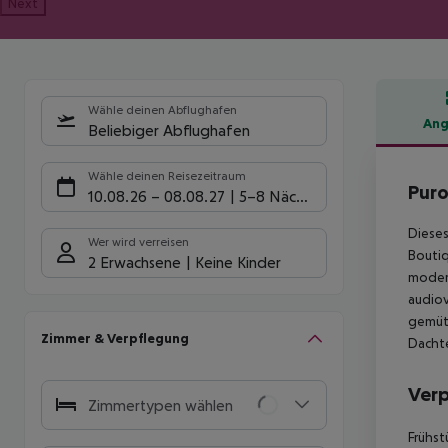
Next
Wähle deinen Abflughafen
Ang
Beliebiger Abflughafen
Hote
Wähle deinen Reisezeitraum
Puro
10.08.26
–
08.08.27
5-8 Nächte
Dieses
Wer wird verreisen
Boutiq
2 Erwachsene
Keine Kinder
modern
audiov
gemütl
Zimmer & Verpflegung
Dachte
Ver
Zimmertypen wählen
Frühst