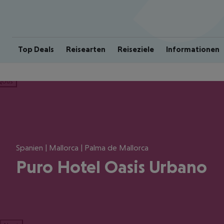
Top Deals
Reisearten
Reiseziele
Informationen
ious
Spanien | Mallorca | Palma de Mallorca
Puro Hotel Oasis Urbano