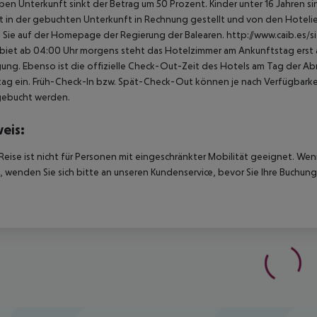
ben Unterkunft sinkt der Betrag um 50 Prozent. Kinder unter 16 Jahren 
t in der gebuchten Unterkunft in Rechnung gestellt und von den Hotelier
 Sie auf der Homepage der Regierung der Balearen. http://www.caib.es/
biet ab 04:00 Uhr morgens steht das Hotelzimmer am Ankunftstag erst ab
ung. Ebenso ist die offizielle Check-Out-Zeit des Hotels am Tag der Abre
ag ein. Früh-Check-In bzw. Spät-Check-Out können je nach Verfügbarkei
gebucht werden.
eis:
Reise ist nicht für Personen mit eingeschränkter Mobilität geeignet. We
 wenden Sie sich bitte an unseren Kundenservice, bevor Sie Ihre Buchung