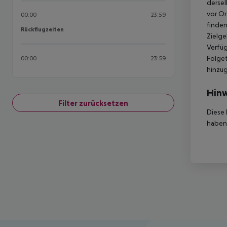
dersel
vor Or
00:00
23:59
finden
Rückflugzeiten
Rückflugzeiten
Zielge
Verfüg
Folget
00:00
23:59
hinzu
Hinw
Filter zurücksetzen
Diese 
haben,