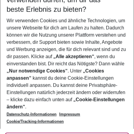
11.08.26
–
09.08.27
5-8 Nächte
beste Erlebnis zu bieten?
Wer wird verreisen
Wir verwenden Cookies und ähnliche Technologien, um
2 Erwachsene
Keine Kinder
unsere Webseite für dich am Laufen zu halten. Dadurch
können wir die Nutzung unserer Plattform verstehen und
Mehr Filter anzeigen
verbessern, dir Support bieten sowie Inhalte, Angebote
und Werbung anzeigen, die für dich relevant sind und zu
dir passen. Klicke auf
„Alle akzeptieren“
, wenn du
einverstanden bist. Dir reicht das Nötigste? Dann wähle
„Nur notwendige Cookies“
. Unter
„Cookies
anpassen“
kannst du deine Cookie-Einstellungen
Footer
Footer navigation
individuell anpassen. Du kannst deine Privatsphäre-
Über uns
Einstellungen natürlich jederzeit ändern oder widerrufen
AGB
– klicke dazu einfach unten auf
„Cookie-Einstellungen
Service & Hilfe
Bestpreisgarantie
ändern“
.
Datenschutz-Informationen
Impressum
Agenturbetreuung
Cookie-Einstellungen ändern
Folge uns
Barrierefreies Reisen
Cookie/Tracking-Informationen
Cookie-Richtlinie
Check-in
Datenschutz