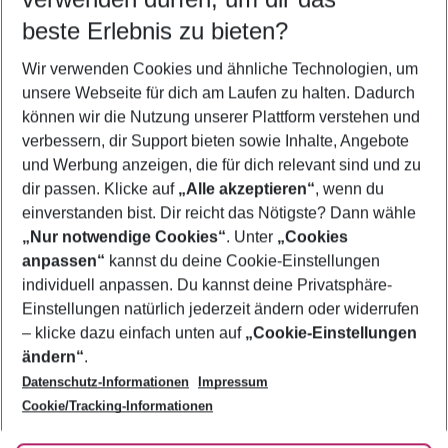
08.08.26
–
06.08.27
5-8 Nächte
beste Erlebnis zu bieten?
Wer wird verreisen
Wir verwenden Cookies und ähnliche Technologien, um
2 Erwachsene
Keine Kinder
unsere Webseite für dich am Laufen zu halten. Dadurch
können wir die Nutzung unserer Plattform verstehen und
Mehr Filter anzeigen
verbessern, dir Support bieten sowie Inhalte, Angebote
und Werbung anzeigen, die für dich relevant sind und zu
dir passen. Klicke auf
„Alle akzeptieren“
, wenn du
einverstanden bist. Dir reicht das Nötigste? Dann wähle
„Nur notwendige Cookies“
. Unter
„Cookies
anpassen“
kannst du deine Cookie-Einstellungen
Footer
Footer navigation
individuell anpassen. Du kannst deine Privatsphäre-
Über uns
Einstellungen natürlich jederzeit ändern oder widerrufen
AGB
– klicke dazu einfach unten auf
„Cookie-Einstellungen
Service & Hilfe
Bestpreisgarantie
ändern“
.
Datenschutz-Informationen
Impressum
Agenturbetreuung
Cookie-Einstellungen ändern
Folge uns
Barrierefreies Reisen
Cookie/Tracking-Informationen
Cookie-Richtlinie
Check-in
Datenschutz