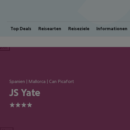
Top Deals
Reisearten
Reiseziele
Informationen
ious
Spanien | Mallorca | Can Picafort
JS Yate
4