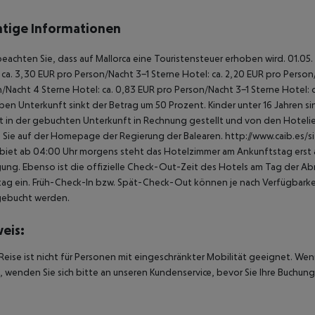
tige Informationen
beachten Sie, dass auf Mallorca eine Touristensteuer erhoben wird. 01.05.
 ca. 3,30 EUR pro Person/Nacht 3-1 Sterne Hotel: ca. 2,20 EUR pro Person/N
/Nacht 4 Sterne Hotel: ca. 0,83 EUR pro Person/Nacht 3-1 Sterne Hotel: 
ben Unterkunft sinkt der Betrag um 50 Prozent. Kinder unter 16 Jahren 
t in der gebuchten Unterkunft in Rechnung gestellt und von den Hotelier
 Sie auf der Homepage der Regierung der Balearen. http://www.caib.es/
biet ab 04:00 Uhr morgens steht das Hotelzimmer am Ankunftstag erst ab
ung. Ebenso ist die offizielle Check-Out-Zeit des Hotels am Tag der Abre
ag ein. Früh-Check-In bzw. Spät-Check-Out können je nach Verfügbarkei
gebucht werden.
eis:
Reise ist nicht für Personen mit eingeschränkter Mobilität geeignet. We
 wenden Sie sich bitte an unseren Kundenservice, bevor Sie Ihre Buchung