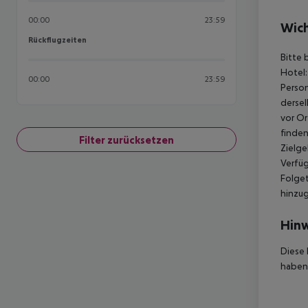
00:00
23:59
Wich
Rückflugzeiten
Rückflugzeiten
Bitte 
Hotel:
00:00
23:59
Person
dersel
vor Or
finden
Filter zurücksetzen
Zielge
Verfüg
Folget
hinzu
Hinw
Diese 
haben,