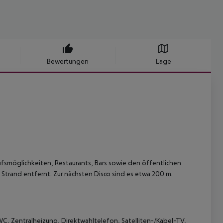
Bewertungen
Lage
ufsmöglichkeiten, Restaurants, Bars sowie den öffentlichen
 Strand entfernt. Zur nächsten Disco sind es etwa 200 m.
 Zentralheizung, Direktwahltelefon, Satelliten-/Kabel-TV,