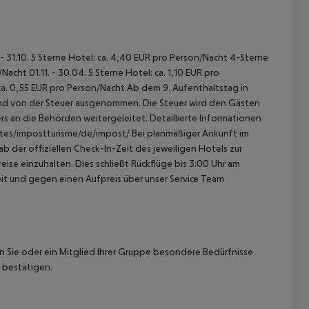
 - 31.10. 5 Sterne Hotel: ca. 4,40 EUR pro Person/Nacht 4-Sterne
acht 01.11. - 30.04. 5 Sterne Hotel: ca. 1,10 EUR pro
ca. 0,55 EUR pro Person/Nacht Ab dem 9. Aufenthaltstag in
sind von der Steuer ausgenommen. Die Steuer wird den Gästen
s an die Behörden weitergeleitet. Detaillierte Informationen
sites/impostturisme/de/impost/ Bei planmäßiger Ankunft im
 der offiziellen Check-In-Zeit des jeweiligen Hotels zur
ise einzuhalten. Dies schließt Rückflüge bis 3:00 Uhr am
t und gegen einen Aufpreis über unser Service Team
nn Sie oder ein Mitglied Ihrer Gruppe besondere Bedürfnisse
 bestätigen.