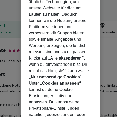
ähnliche Technologien, um
unsere Webseite für dich am
Laufen zu halten. Dadurch
können wir die Nutzung unserer
Plattform verstehen und
ebote
Hotelbeschreibung
Hotelmerkmale
verbessern, dir Support bieten
sowie Inhalte, Angebote und
lbeschreibung
Werbung anzeigen, die für dich
ate
relevant sind und zu dir passen.
4
Klicke auf
„Alle akzeptieren“
,
tes Hotel in sehr guter Strandlage.
wenn du einverstanden bist. Dir
reicht das Nötigste? Dann wähle
ort
„Nur notwendige Cookies“
.
Unter
„Cookies anpassen“
derne Hotel liegt im Herzen von Can Picafort in der Näher einiger Einka
kannst du deine Cookie-
rsmitteln und trotzdem ruhig in einer Seitenstraße und nur ca. 150 m vom
Einstellungen individuell
anpassen. Du kannst deine
merbeschreibung
Privatsphäre-Einstellungen
natürlich jederzeit ändern oder
schmackvoll eingerichteten DOPPELZIMMER (TWIN) verfügen über Bad/WC,