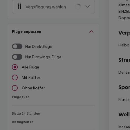
Klimaa
Verpflegung wählen
EINZEL
Doppel
Flüge anpassen
Ver
Halbpe
Nur Direktflüge
Nur Eurowings-Flüge
Stra
Alle Flüge
Der Sa
Mit Koffer
Spor
Ohne Koffer
Flugdauer
Flugdauer
Fitnes
Well
Bis zu 24 Stunden
Abflugzeiten
Abflugzeiten
Massag