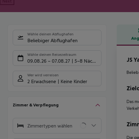
Next
Wähle deinen Abflughafen
Ang
Beliebiger Abflughafen
Hote
Wähle deinen Reisezeitraum
JS Y
09.08.26
–
07.08.27
5-8 Nächte
Belieb
Wer wird verreisen
2 Erwachsene
Keine Kinder
Ziel
Das mo
Zimmer & Verpflegung
Verkeh
Zim
Zimmertypen wählen
Die ge