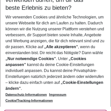
11.08.26
–
09.08.27
5-8 Nächte
beste Erlebnis zu bieten?
Wer wird verreisen
Wir verwenden Cookies und ähnliche Technologien, um
2 Erwachsene
Keine Kinder
unsere Webseite für dich am Laufen zu halten. Dadurch
können wir die Nutzung unserer Plattform verstehen und
Mehr Filter anzeigen
verbessern, dir Support bieten sowie Inhalte, Angebote
und Werbung anzeigen, die für dich relevant sind und zu
dir passen. Klicke auf
„Alle akzeptieren“
, wenn du
einverstanden bist. Dir reicht das Nötigste? Dann wähle
„Nur notwendige Cookies“
. Unter
„Cookies
anpassen“
kannst du deine Cookie-Einstellungen
Footer
Footer navigation
individuell anpassen. Du kannst deine Privatsphäre-
Über uns
Einstellungen natürlich jederzeit ändern oder widerrufen
AGB
– klicke dazu einfach unten auf
„Cookie-Einstellungen
Service & Hilfe
Bestpreisgarantie
ändern“
.
Datenschutz-Informationen
Impressum
Agenturbetreuung
Cookie-Einstellungen ändern
Folge uns
Barrierefreies Reisen
Cookie/Tracking-Informationen
Cookie-Richtlinie
Check-in
Datenschutz