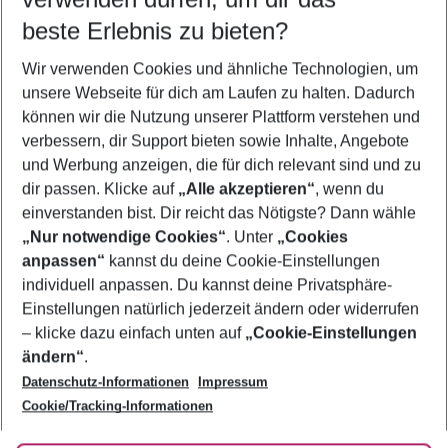
10.08.26
–
08.08.27
5-8 Nächte
beste Erlebnis zu bieten?
Wer wird verreisen
Wir verwenden Cookies und ähnliche Technologien, um
2 Erwachsene
Keine Kinder
unsere Webseite für dich am Laufen zu halten. Dadurch
können wir die Nutzung unserer Plattform verstehen und
Mehr Filter anzeigen
verbessern, dir Support bieten sowie Inhalte, Angebote
und Werbung anzeigen, die für dich relevant sind und zu
dir passen. Klicke auf
„Alle akzeptieren“
, wenn du
einverstanden bist. Dir reicht das Nötigste? Dann wähle
„Nur notwendige Cookies“
. Unter
„Cookies
anpassen“
kannst du deine Cookie-Einstellungen
Footer
Footer navigation
individuell anpassen. Du kannst deine Privatsphäre-
Über uns
Einstellungen natürlich jederzeit ändern oder widerrufen
AGB
– klicke dazu einfach unten auf
„Cookie-Einstellungen
Service & Hilfe
Bestpreisgarantie
ändern“
.
Datenschutz-Informationen
Impressum
Agenturbetreuung
Cookie-Einstellungen ändern
Folge uns
Barrierefreies Reisen
Cookie/Tracking-Informationen
Cookie-Richtlinie
Check-in
Datenschutz