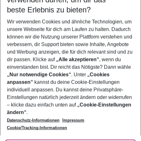
08.08.26
–
06.08.27
5-8 Nächte
beste Erlebnis zu bieten?
Wer wird verreisen
Wir verwenden Cookies und ähnliche Technologien, um
2 Erwachsene
Keine Kinder
unsere Webseite für dich am Laufen zu halten. Dadurch
können wir die Nutzung unserer Plattform verstehen und
Mehr Filter anzeigen
verbessern, dir Support bieten sowie Inhalte, Angebote
und Werbung anzeigen, die für dich relevant sind und zu
dir passen. Klicke auf
„Alle akzeptieren“
, wenn du
einverstanden bist. Dir reicht das Nötigste? Dann wähle
„Nur notwendige Cookies“
. Unter
„Cookies
anpassen“
kannst du deine Cookie-Einstellungen
Footer
Footer navigation
individuell anpassen. Du kannst deine Privatsphäre-
Über uns
Einstellungen natürlich jederzeit ändern oder widerrufen
AGB
– klicke dazu einfach unten auf
„Cookie-Einstellungen
Service & Hilfe
Bestpreisgarantie
ändern“
.
Datenschutz-Informationen
Impressum
Agenturbetreuung
Cookie-Einstellungen ändern
Folge uns
Barrierefreies Reisen
Cookie/Tracking-Informationen
Cookie-Richtlinie
Check-in
Datenschutz