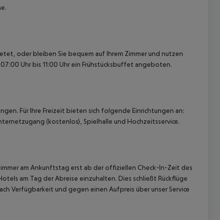
e.
bietet, oder bleiben Sie bequem auf Ihrem Zimmer und nutzen
 07:00 Uhr bis 11:00 Uhr ein Frühstücksbuffet angeboten.
 akzeptieren
n. Für Ihre Freizeit bieten sich folgende Einrichtungen an:
ternetzugang (kostenlos), Spielhalle und Hochzeitsservice.
immer am Ankunftstag erst ab der offiziellen Check-In-Zeit des
Hotels am Tag der Abreise einzuhalten. Dies schließt Rückflüge
ach Verfügbarkeit und gegen einen Aufpreis über unser Service