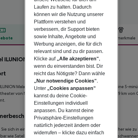
Laufen zu halten. Dadurch
können wir die Nutzung unserer
Plattform verstehen und
verbessern, dir Support bieten
sowie Inhalte, Angebote und
ebote
Hotelbeschreibung
Hotelmerkmale
Werbung anzeigen, die für dich
lbeschreibung
relevant sind und zu dir passen.
l ILUNION Málaga
Klicke auf
„Alle akzeptieren“
,
4
wenn du einverstanden bist. Dir
ort
reicht das Nötigste? Dann wähle
„Nur notwendige Cookies“
.
ILUNION Malaga besticht durch eine zentrale Lage in Málaga, eine 5-min
Unter
„Cookies anpassen“
heater von Málaga entfernt. Dieses Hotel mit 4 Sternen ist 2,9 km von 
kannst du deine Cookie-
nt.
Einstellungen individuell
anpassen. Du kannst deine
merbeschreibung
Privatsphäre-Einstellungen
natürlich jederzeit ändern oder
 Sie sich in einem der 179 klimatisierten Zimmer mit LCD-Fernseher wie 
widerrufen – klicke dazu einfach
bar wie Satellitenempfang. Es sind eigene Badezimmer mit Duschwannen 