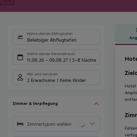
Next
Wähle deinen Abflughafen
Ang
Beliebiger Abflughafen
Hote
Wähle deinen Reisezeitraum
Hote
11.08.26
–
09.08.27
5-8 Nächte
Ziel
Wer wird verreisen
2 Erwachsene
Keine Kinder
Hotel 
Amphit
entfer
Zimmer & Verpflegung
Zim
Zimmertypen wählen
Fühlen
verfüg