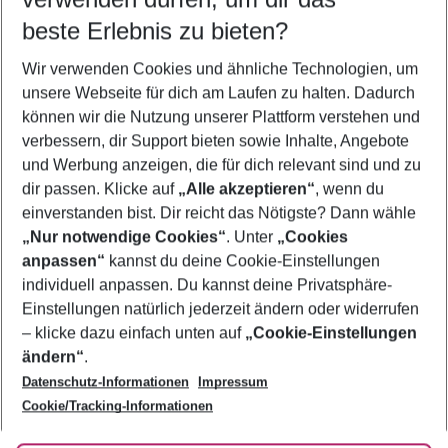
10.08.26
–
08.08.27
5-8 Nächte
beste Erlebnis zu bieten?
Wer wird verreisen
Wir verwenden Cookies und ähnliche Technologien, um
2 Erwachsene
Keine Kinder
unsere Webseite für dich am Laufen zu halten. Dadurch
können wir die Nutzung unserer Plattform verstehen und
Mehr Filter anzeigen
verbessern, dir Support bieten sowie Inhalte, Angebote
und Werbung anzeigen, die für dich relevant sind und zu
dir passen. Klicke auf
„Alle akzeptieren“
, wenn du
einverstanden bist. Dir reicht das Nötigste? Dann wähle
„Nur notwendige Cookies“
. Unter
„Cookies
anpassen“
kannst du deine Cookie-Einstellungen
Footer
Footer navigation
individuell anpassen. Du kannst deine Privatsphäre-
Über uns
Einstellungen natürlich jederzeit ändern oder widerrufen
AGB
– klicke dazu einfach unten auf
„Cookie-Einstellungen
Service & Hilfe
Bestpreisgarantie
ändern“
.
Datenschutz-Informationen
Impressum
Agenturbetreuung
Cookie-Einstellungen ändern
Folge uns
Barrierefreies Reisen
Cookie/Tracking-Informationen
Cookie-Richtlinie
Check-in
Datenschutz