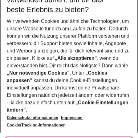
08.08.26
–
06.08.27
5-8 Nächte
beste Erlebnis zu bieten?
Wer wird verreisen
Wir verwenden Cookies und ähnliche Technologien, um
2 Erwachsene
Keine Kinder
unsere Webseite für dich am Laufen zu halten. Dadurch
können wir die Nutzung unserer Plattform verstehen und
Mehr Filter anzeigen
verbessern, dir Support bieten sowie Inhalte, Angebote
und Werbung anzeigen, die für dich relevant sind und zu
dir passen. Klicke auf
„Alle akzeptieren“
, wenn du
einverstanden bist. Dir reicht das Nötigste? Dann wähle
„Nur notwendige Cookies“
. Unter
„Cookies
anpassen“
kannst du deine Cookie-Einstellungen
Footer
Footer navigation
individuell anpassen. Du kannst deine Privatsphäre-
Über uns
Einstellungen natürlich jederzeit ändern oder widerrufen
AGB
– klicke dazu einfach unten auf
„Cookie-Einstellungen
Service & Hilfe
Bestpreisgarantie
ändern“
.
Datenschutz-Informationen
Impressum
Agenturbetreuung
Cookie-Einstellungen ändern
Folge uns
Barrierefreies Reisen
Cookie/Tracking-Informationen
Cookie-Richtlinie
Check-in
Datenschutz