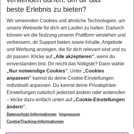
09.08.26
–
07.08.27
5-8 Nächte
beste Erlebnis zu bieten?
Wer wird verreisen
Wir verwenden Cookies und ähnliche Technologien, um
2 Erwachsene
Keine Kinder
unsere Webseite für dich am Laufen zu halten. Dadurch
können wir die Nutzung unserer Plattform verstehen und
Mehr Filter anzeigen
verbessern, dir Support bieten sowie Inhalte, Angebote
und Werbung anzeigen, die für dich relevant sind und zu
dir passen. Klicke auf
„Alle akzeptieren“
, wenn du
einverstanden bist. Dir reicht das Nötigste? Dann wähle
„Nur notwendige Cookies“
. Unter
„Cookies
anpassen“
kannst du deine Cookie-Einstellungen
Footer
Footer navigation
individuell anpassen. Du kannst deine Privatsphäre-
Über uns
Einstellungen natürlich jederzeit ändern oder widerrufen
AGB
– klicke dazu einfach unten auf
„Cookie-Einstellungen
Service & Hilfe
Bestpreisgarantie
ändern“
.
Datenschutz-Informationen
Impressum
Agenturbetreuung
Cookie-Einstellungen ändern
Folge uns
Barrierefreies Reisen
Cookie/Tracking-Informationen
Cookie-Richtlinie
Check-in
Datenschutz