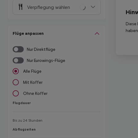
Verpflegung wählen
Hinw
Diese 
haben,
Flüge anpassen
Nur Direktflüge
Nur Eurowings-Flüge
Alle Flüge
Mit Koffer
Ohne Koffer
Flugdauer
Flugdauer
Bis zu 24 Stunden
Abflugzeiten
Abflugzeiten