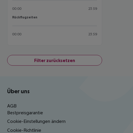
00:00
23:59
Rückflugzeiten
Rückflugzeiten
00:00
23:59
Filter zurücksetzen
Footer
Footer navigation
Über uns
AGB
Bestpreisgarantie
Cookie-Einstellungen ändern
Cookie-Richtlinie