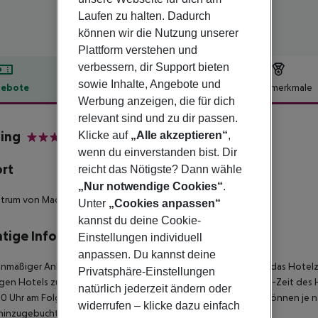
Laufen zu halten. Dadurch
können wir die Nutzung unserer
Plattform verstehen und
verbessern, dir Support bieten
sowie Inhalte, Angebote und
ebote
Hotelbeschreibung
Hotelmerkmale
Werbung anzeigen, die für dich
lbeschreibung
relevant sind und zu dir passen.
ling
Klicke auf
„Alle akzeptieren“
,
3
wenn du einverstanden bist. Dir
ort
reicht das Nötigste? Dann wähle
„Nur notwendige Cookies“
.
ntrum von Madrid
Unter
„Cookies anpassen“
kannst du deine Cookie-
tige Informationen
Einstellungen individuell
anpassen. Du kannst deine
anmäßiger Ankunft im Zielgebiet ab 04:00 Uhr morgens steht das Hotelz
Privatsphäre-Einstellungen
igen Hotels zur Verfügung. Ebenso ist die offizielle Check-Out-Zeit des 
natürlich jederzeit ändern oder
00 Uhr am Folgetag ein. Früh-Check-In bzw. Spät-Check-Out können je n
widerrufen – klicke dazu einfach
hinzugebucht werden.