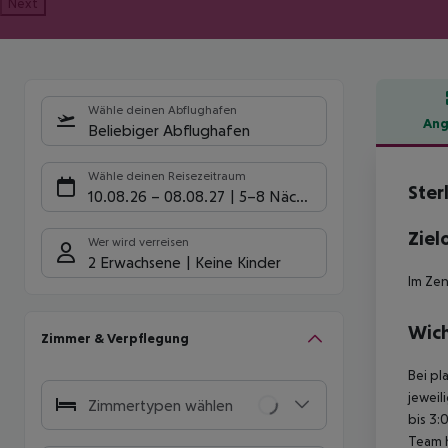
Next
Wähle deinen Abflughafen
Ang
Beliebiger Abflughafen
Hote
Wähle deinen Reisezeitraum
Ster
10.08.26
–
08.08.27
5-8 Nächte
Ziel
Wer wird verreisen
2 Erwachsene
Keine Kinder
Im Ze
Wich
Zimmer & Verpflegung
Bei pl
jeweil
Zimmertypen wählen
bis 3:
Team 