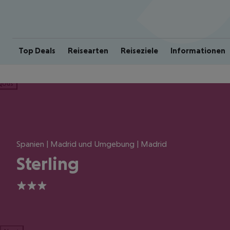
Top Deals
Reisearten
Reiseziele
Informationen
ious
Spanien | Madrid und Umgebung | Madrid
Sterling
3