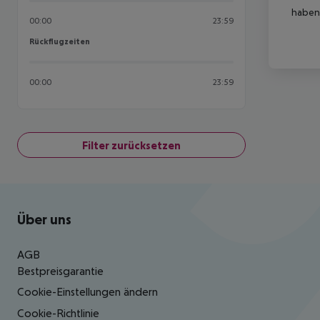
haben,
00:00
23:59
Rückflugzeiten
Rückflugzeiten
00:00
23:59
Filter zurücksetzen
Footer
Footer navigation
Über uns
AGB
Bestpreisgarantie
Cookie-Einstellungen ändern
Cookie-Richtlinie