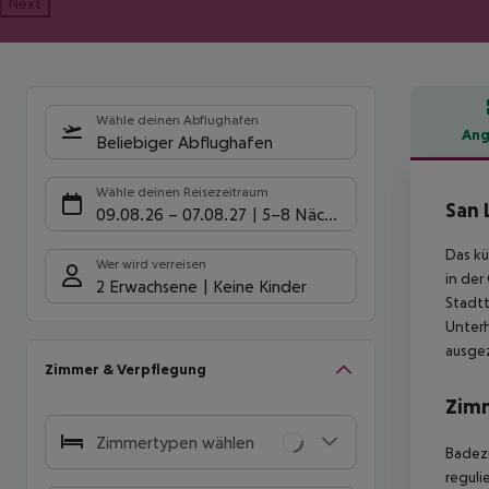
Next
Wähle deinen Abflughafen
Ang
Beliebiger Abflughafen
Hote
Wähle deinen Reisezeitraum
San 
09.08.26
–
07.08.27
5-8 Nächte
Das kü
Wer wird verreisen
in der
2 Erwachsene
Keine Kinder
Stadtt
Unterh
ausgez
Zimmer & Verpflegung
Zim
Zimmertypen wählen
Badezi
reguli