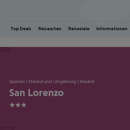
Top Deals
Reisearten
Reiseziele
Informationen
ious
Spanien | Madrid und Umgebung | Madrid
San Lorenzo
3