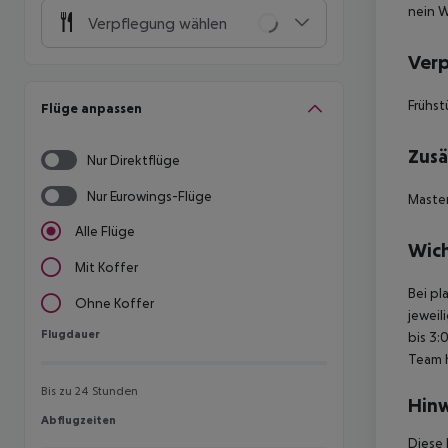
nein W
Verpflegung wählen
Ver
Frühst
Flüge anpassen
Zusä
Nur Direktflüge
Nur Eurowings-Flüge
Master
Alle Flüge
Wich
Mit Koffer
Bei pl
Ohne Koffer
jeweil
Flugdauer
Flugdauer
bis 3:
Team 
Bis zu 24 Stunden
Hinw
Abflugzeiten
Abflugzeiten
Diese 