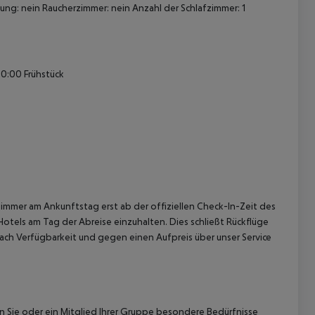
ng: nein Raucherzimmer: nein Anzahl der Schlafzimmer: 1
30:00 Frühstück
 akzeptieren
immer am Ankunftstag erst ab der offiziellen Check-In-Zeit des
Hotels am Tag der Abreise einzuhalten. Dies schließt Rückflüge
ach Verfügbarkeit und gegen einen Aufpreis über unser Service
nn Sie oder ein Mitglied Ihrer Gruppe besondere Bedürfnisse