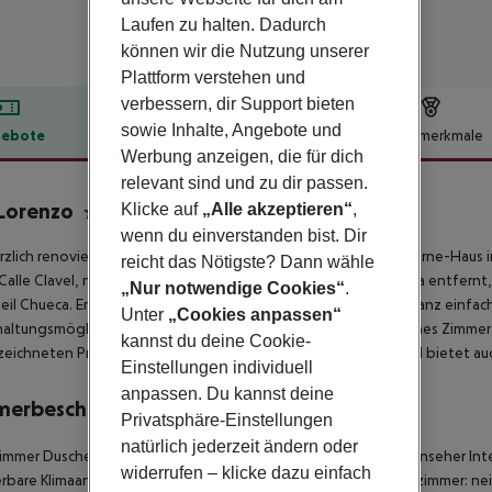
Laufen zu halten. Dadurch
können wir die Nutzung unserer
Plattform verstehen und
verbessern, dir Support bieten
sowie Inhalte, Angebote und
ebote
Hotelbeschreibung
Hotelmerkmale
Werbung anzeigen, die für dich
lbeschreibung
relevant sind und zu dir passen.
Lorenzo
Klicke auf
„Alle akzeptieren“
,
3
wenn du einverstanden bist. Dir
rzlich renovierte San Lorenzo Hostal ist ein modernes Drei-Sterne-Hau
reicht das Nötigste? Dann wähle
 Calle Clavel, nur wenige Schritte von der geschäftigen Gran Vía entfernt
„Nur notwendige Cookies“
.
eil Chueca. Erkunde die authentische Atmosphäre der Stadt ganz einfa
Unter
„Cookies anpassen“
altungsmöglichkeiten, Kinos und Theatern. Wähle ein modernes Zimmer
kannst du deine Cookie-
eichneten Preis-Leistungs-Verhältnis. Das San Lorenzo Hostal bietet auc
Einstellungen individuell
anpassen. Du kannst deine
merbeschreibung
Privatsphäre-Einstellungen
natürlich jederzeit ändern oder
mmer Dusche Badewanne Haartrockner Direktwahltelefon Fernseher Intern
widerrufen – klicke dazu einfach
erbare Klimaanlage Individuell regulierbare Heizung Safe Wohnzimmer: nei