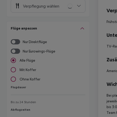
Verpflegung wählen
Ver
Frühst
Flüge anpassen
Unte
Nur Direktflüge
TV-R
Nur Eurowings-Flüge
Zusä
Alle Flüge
Mit Koffer
Americ
Ohne Koffer
Wich
Flugdauer
Flugdauer
Bei pl
jeweil
Bis zu 24 Stunden
bis 3:
Abflugzeiten
Abflugzeiten
Team 