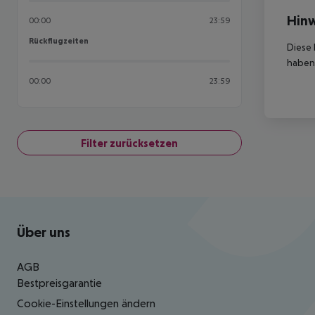
Hinw
00:00
23:59
Rückflugzeiten
Rückflugzeiten
Diese 
haben,
00:00
23:59
Filter zurücksetzen
Footer
Footer navigation
Über uns
AGB
Bestpreisgarantie
Cookie-Einstellungen ändern