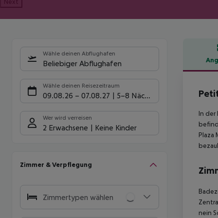
Next
Wähle deinen Abflughafen
Ang
Beliebiger Abflughafen
Hote
Wähle deinen Reisezeitraum
Peti
09.08.26
–
07.08.27
5-8 Nächte
In der
Wer wird verreisen
befind
2 Erwachsene
Keine Kinder
Plaza 
bezau
Zimmer & Verpflegung
Zim
Badezi
Zimmertypen wählen
Zentra
nein S