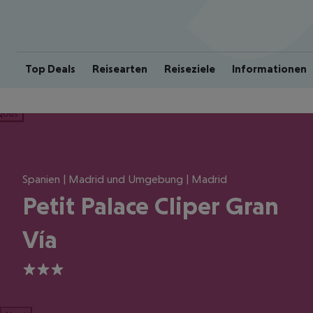
Top Deals
Reisearten
Reiseziele
Informationen
ious
Spanien | Madrid und Umgebung | Madrid
Petit Palace Cliper Gran
Vía
3