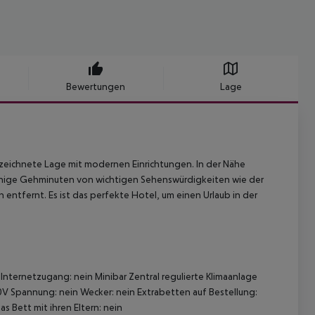
Bewertungen
Lage
ezeichnete Lage mit modernen Einrichtungen. In der Nähe
wenige Gehminuten von wichtigen Sehenswürdigkeiten wie der
ntfernt. Es ist das perfekte Hotel, um einen Urlaub in der
nternetzugang: nein Minibar Zentral regulierte Klimaanlage
V Spannung: nein Wecker: nein Extrabetten auf Bestellung:
s Bett mit ihren Eltern: nein