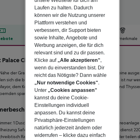
unsere Webseite für dich am
Laufen zu halten. Dadurch
können wir die Nutzung unserer
Plattform verstehen und
verbessern, dir Support bieten
sowie Inhalte, Angebote und
ebote
Hotelbeschreibung
Hotelmerkmale
Werbung anzeigen, die für dich
lbeschreibung
relevant sind und zu dir passen.
t Palace Cliper Gran Vía
Klicke auf
„Alle akzeptieren“
,
3
wenn du einverstanden bist. Dir
 Nähe der Gran Vía in Madrid gelegen, verbindet dieses Hotel eine ausg
reicht das Nötigste? Dann wähle
en sich die besten Theater und Geschäfte Madrids. Das Hotel ist nur 
„Nur notwendige Cookies“
.
Mayor, dem Königspalast und den Museen Prado, Reina Sofía und Thyssen e
Unter
„Cookies anpassen“
bernden spanischen Hauptstadt zu genießen.
kannst du deine Cookie-
Einstellungen individuell
merbeschreibung
anpassen. Du kannst deine
Privatsphäre-Einstellungen
mmer: 1 Dusche Haartrockner Direktwahltelefon Fernseher Stereoanlage I
natürlich jederzeit ändern oder
lheizung Safe Wohnzimmer: nein Für Rollstühle geeignet Weckdienst 220
widerrufen – klicke dazu einfach
chreibtisch Raucherzimmer: nein Anzahl der Schlafzimmer: 1 Kinder teilen da