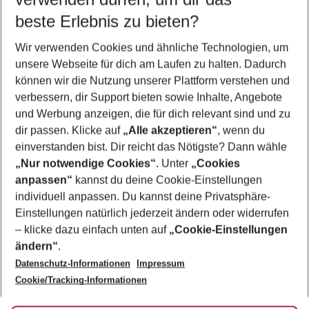
11.08.26
–
09.08.27
5-8 Nächte
beste Erlebnis zu bieten?
Wer wird verreisen
Wir verwenden Cookies und ähnliche Technologien, um
2 Erwachsene
Keine Kinder
unsere Webseite für dich am Laufen zu halten. Dadurch
können wir die Nutzung unserer Plattform verstehen und
Mehr Filter anzeigen
verbessern, dir Support bieten sowie Inhalte, Angebote
und Werbung anzeigen, die für dich relevant sind und zu
dir passen. Klicke auf
„Alle akzeptieren“
, wenn du
einverstanden bist. Dir reicht das Nötigste? Dann wähle
„Nur notwendige Cookies“
. Unter
„Cookies
anpassen“
kannst du deine Cookie-Einstellungen
Footer
Footer navigation
individuell anpassen. Du kannst deine Privatsphäre-
Über uns
Einstellungen natürlich jederzeit ändern oder widerrufen
AGB
– klicke dazu einfach unten auf
„Cookie-Einstellungen
Service & Hilfe
Bestpreisgarantie
ändern“
.
Datenschutz-Informationen
Impressum
Agenturbetreuung
Cookie-Einstellungen ändern
Folge uns
Barrierefreies Reisen
Cookie/Tracking-Informationen
Cookie-Richtlinie
Check-in
Datenschutz