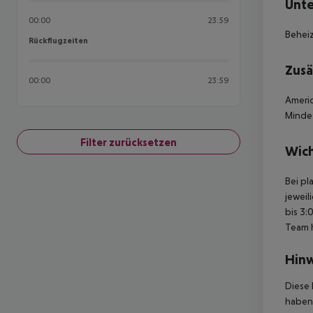
Unte
00:00
23:59
Beheiz
Rückflugzeiten
Rückflugzeiten
Zusä
00:00
23:59
Americ
Mindes
Filter zurücksetzen
Wich
Bei pl
jeweil
bis 3:
Team 
Hinw
Diese 
haben,