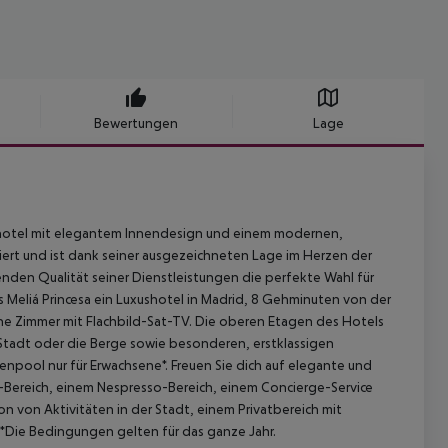
Bewertungen
Lage
xushotel mit elegantem Innendesign und einem modernen,
viert und ist dank seiner ausgezeichneten Lage im Herzen der
nden Qualität seiner Dienstleistungen die perfekte Wahl für
as Meliá Princesa ein Luxushotel in Madrid, 8 Gehminuten von der
rne Zimmer mit Flachbild-Sat-TV. Die oberen Etagen des Hotels
Stadt oder die Berge sowie besonderen, erstklassigen
npool nur für Erwachsene*. Freuen Sie dich auf elegante und
-Bereich, einem Nespresso-Bereich, einem Concierge-Service
n von Aktivitäten in der Stadt, einem Privatbereich mit
*Die Bedingungen gelten für das ganze Jahr.