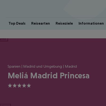
Top Deals
Reisearten
Reiseziele
Informationen
ious
Spanien | Madrid und Umgebung | Madrid
Meliá Madrid Princesa
5