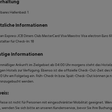
rhaltung
bares Hallenbad: 1
tzliche Informationen
an Express JCB Diners Club MasterCard Visa Maestro Visa electron Euro 
talter für Check-In: 18
tige Informationen
anmäßiger Ankunft im Zielgebiet ab 04:00 Uhr morgens steht das Hotelz
igen Hotels zur Verfügung. Ebenso ist die offizielle Check-Out-Zeit des 
00 Uhr am Folgetag ein. Früh-Check-In bzw. Spät-Check-Out können je n
hinzugebucht werden.
eis:
Reise ist nicht für Personen mit eingeschränkter Mobilität geeignet. We
 wenden Sie sich bitte an unseren Kundenservice, bevor Sie Ihre Buchung