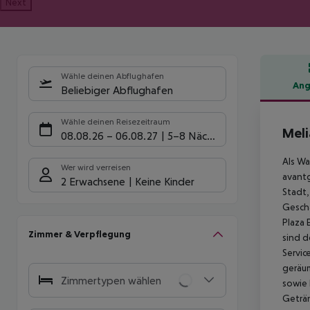
Next
Wähle deinen Abflughafen
Ang
Beliebiger Abflughafen
Hote
Wähle deinen Reisezeitraum
Meli
08.08.26
–
06.08.27
5-8 Nächte
Als Wa
Wer wird verreisen
avantg
2 Erwachsene
Keine Kinder
Stadt,
Geschä
Plaza 
Zimmer & Verpflegung
sind d
Servic
geräum
Zimmertypen wählen
sowie 
Geträn