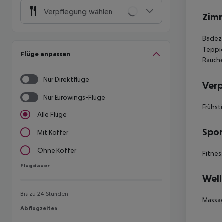
Verpflegung wählen
Zim
Badezi
Teppic
Flüge anpassen
Rauche
Nur Direktflüge
Ver
Nur Eurowings-Flüge
Frühst
Alle Flüge
Spor
Mit Koffer
Ohne Koffer
Fitnes
Flugdauer
Flugdauer
Well
Bis zu 24 Stunden
Massa
Abflugzeiten
Abflugzeiten