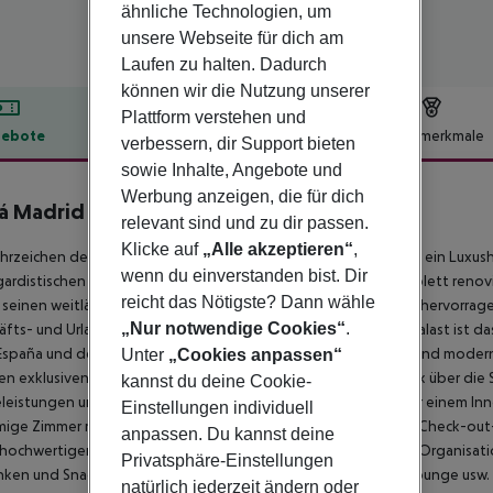
ähnliche Technologien, um
unsere Webseite für dich am
Laufen zu halten. Dadurch
können wir die Nutzung unserer
Plattform verstehen und
ebote
Hotelbeschreibung
Hotelmerkmale
verbessern, dir Support bieten
sowie Inhalte, Angebote und
lbeschreibung
Werbung anzeigen, die für dich
á Madrid Princesa
relevant sind und zu dir passen.
5
Klicke auf
„Alle akzeptieren“
,
hrzeichen der Stadt Madrid ist das Meliá Madrid Princesa Hotel ein Lu
wenn du einverstanden bist. Dir
ardistischen Flair. Das Meliá Madrid Princesa Hotel wurde komplett reno
reicht das Nötigste? Dann wähle
 seinen weitläufigen und komfortablen Einrichtungen und der hervorrage
„Nur notwendige Cookies“
.
fts- und Urlaubsreisende in Madrid. Mit Blick auf den Königspalast ist d
España und der Gran Via entfernt. Es bietet ein Fitnessstudio und mode
Unter
„Cookies anpassen“
en exklusiven The Level Zimmern gewidmet, mit Panoramablick über die 
kannst du deine Cookie-
eleistungen und Einrichtungen wie einem Wellnessbereich oder einem Inne
Einstellungen individuell
ige Zimmer mit Kissenauswahl, einem privaten Check-in- und Check-out
anpassen. Du kannst deine
hochwertigen und exklusiven Badartikeln und -utensilien, der Organisatio
Privatsphäre-Einstellungen
ken und Snacks und privatem Show-Cooking, Presse in der Lounge usw. 
natürlich jederzeit ändern oder