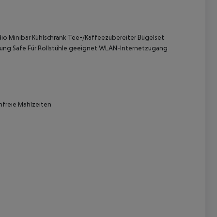
o Minibar Kühlschrank Tee-/Kaffeezubereiter Bügelset
eizung Safe Für Rollstühle geeignet WLAN-Internetzugang
 akzeptieren
nfreie Mahlzeiten